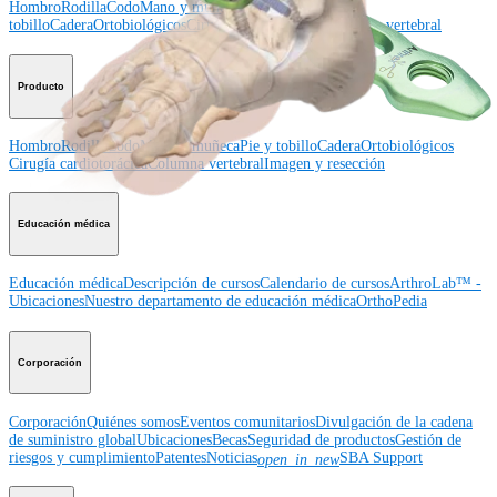
Hombro
Rodilla
Codo
Mano y muñeca
Pie y
tobillo
Cadera
Ortobiológicos
Cirugía cardiotorácica
Columna vertebral
Producto
Hombro
Rodilla
Codo
Mano y muñeca
Pie y tobillo
Cadera
Ortobiológicos
Cirugía cardiotorácica
Columna vertebral
Imagen y resección
Educación médica
Educación médica
Descripción de cursos
Calendario de cursos
ArthroLab™ -
Ubicaciones
Nuestro departamento de educación médica
OrthoPedia
Corporación
Corporación
Quiénes somos
Eventos comunitarios
Divulgación de la cadena
de suministro global
Ubicaciones
Becas
Seguridad de productos
Gestión de
riesgos y cumplimiento
Patentes
Noticias
SBA Support
open_in_new