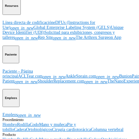
Recursos
Línea directa de codificación
eDFUs (Instructions for
Use)
Global Enterprise Labeling System (GELS)
Unique
open_in_new
Device Identifier (UDI)
Solicitud para exhibiciones, congresos y
talleres
Rep Site
The Arthrex Surgeon App
open_in_new
open_in_new
Paciente
Paciente - Página
principal
ACLTear.com
AnkleSprain.com
BunionPai
open_in_new
open_in_new
Patient
ShoulderReplacement.com
TheNanoExperie
open_in_new
open_in_new
Empleos
Empleos
open_in_new
Procedimiento
Hombro
Rodilla
Codo
Mano y muñeca
Pie y
tobillo
Cadera
Ortobiológicos
Cirugía cardiotorácica
Columna vertebral
Producto