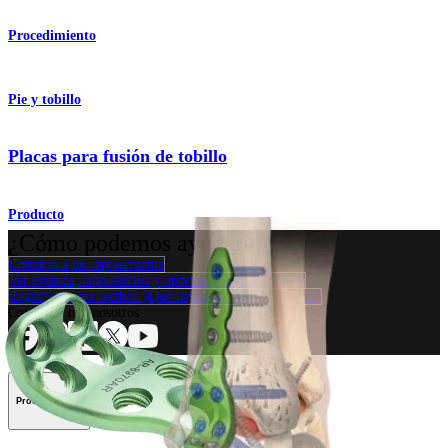
Procedimiento
Pie y tobillo
Placas para fusión de tobillo
Producto
¿Cómo podemos ayudarlo?
Contacte a un representante
Ver eventos, laboratorios y oportunidades educativas
Regístrese para recibir: ¿Qué hay de nuevo en Arthrex?
Conéctese con nosotros
Procedimiento