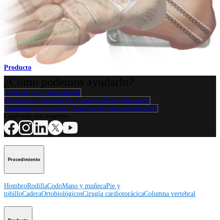
Pie y tobillo
Placas para fusión de tobillo
Producto
¿Cómo podemos ayudarlo?
Contacte a un representante
Ver eventos, laboratorios y oportunidades educativas
Regístrese para recibir: ¿Qué hay de nuevo en Arthrex?
Conéctese con nosotros
Procedimiento
Hombro
Rodilla
Codo
Mano y muñeca
Pie y
tobillo
Cadera
Ortobiológicos
Cirugía cardiotorácica
Columna vertebral