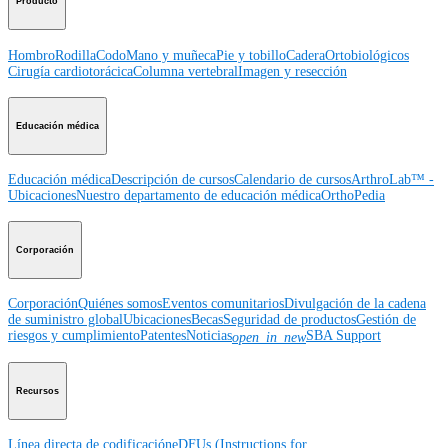
Producto
Hombro
Rodilla
Codo
Mano y muñeca
Pie y tobillo
Cadera
Ortobiológicos
Cirugía cardiotorácica
Columna vertebral
Imagen y resección
Educación médica
Educación médica
Descripción de cursos
Calendario de cursos
ArthroLab™ -
Ubicaciones
Nuestro departamento de educación médica
OrthoPedia
Corporación
Corporación
Quiénes somos
Eventos comunitarios
Divulgación de la cadena
de suministro global
Ubicaciones
Becas
Seguridad de productos
Gestión de
riesgos y cumplimiento
Patentes
Noticias
SBA Support
open_in_new
Recursos
Línea directa de codificación
eDFUs (Instructions for