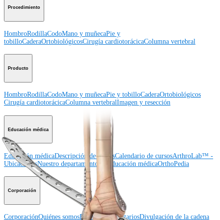
Procedimiento
Hombro
Rodilla
Codo
Mano y muñeca
Pie y
tobillo
Cadera
Ortobiológicos
Cirugía cardiotorácica
Columna vertebral
Producto
Hombro
Rodilla
Codo
Mano y muñeca
Pie y tobillo
Cadera
Ortobiológicos
Cirugía cardiotorácica
Columna vertebral
Imagen y resección
Educación médica
Educación médica
Descripción de cursos
Calendario de cursos
ArthroLab™ -
Ubicaciones
Nuestro departamento de educación médica
OrthoPedia
Corporación
Corporación
Quiénes somos
Eventos comunitarios
Divulgación de la cadena