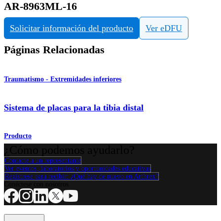
AR-8963ML-16
Solicitar información del producto
Ver eDFU
Páginas Relacionadas
Traumatismo - Extremidades inferiores
Sistema de placas para la tibia distal
Producto
¿Cómo podemos ayudarlo?
Contacte a un representante
Ver eventos, laboratorios y oportunidades educativas
Regístrese para recibir: ¿Qué hay de nuevo en Arthrex?
Conéctese con nosotros