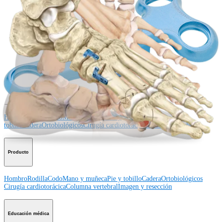
¿Cómo podemos ayudarlo?
Contacte a un representante
Ver eventos, laboratorios y oportunidades educativas
Regístrese para recibir: ¿Qué hay de nuevo en Arthrex?
Conéctese con nosotros
Procedimiento
Hombro
Rodilla
Codo
Mano y muñeca
Pie y
tobillo
Cadera
Ortobiológicos
Cirugía cardiotorácica
Columna vertebral
Producto
Hombro
Rodilla
Codo
Mano y muñeca
Pie y tobillo
Cadera
Ortobiológicos
Cirugía cardiotorácica
Columna vertebral
Imagen y resección
Educación médica