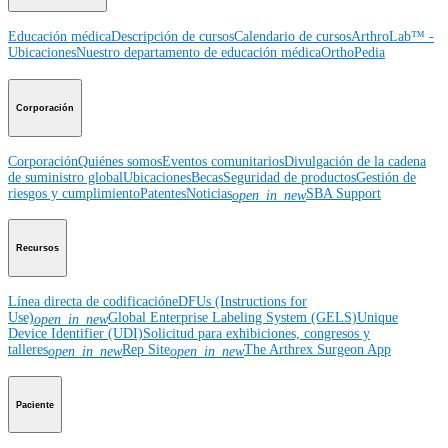
Educación médica
Descripción de cursos
Calendario de cursos
ArthroLab™ -
Ubicaciones
Nuestro departamento de educación médica
OrthoPedia
Corporación
Corporación
Quiénes somos
Eventos comunitarios
Divulgación de la cadena
de suministro global
Ubicaciones
Becas
Seguridad de productos
Gestión de
riesgos y cumplimiento
Patentes
Noticias
SBA Support
open_in_new
Recursos
Línea directa de codificación
eDFUs (Instructions for
Use)
Global Enterprise Labeling System (GELS)
Unique
open_in_new
Device Identifier (UDI)
Solicitud para exhibiciones, congresos y
talleres
Rep Site
The Arthrex Surgeon App
open_in_new
open_in_new
Paciente