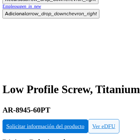
Empleos
open_in_new
Adicional
arrow_drop_down
chevron_right
Low Profile Screw, Titaniu
AR-8945-60PT
Solicitar información del producto
Ver eDFU