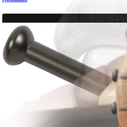
Procedimiento
Pie y tobillo
Osteotomía del calcáneo para pie plano