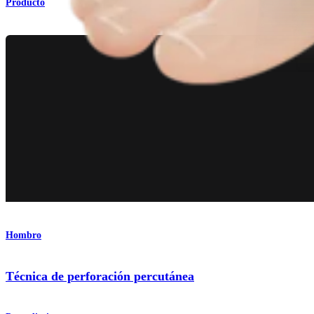
Producto
Hombro
Técnica de perforación percutánea