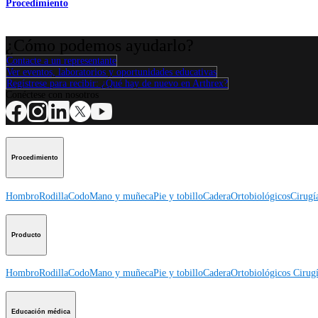
Procedimiento
¿Cómo podemos ayudarlo?
Contacte a un representante
Ver eventos, laboratorios y oportunidades educativas
Regístrese para recibir: ¿Qué hay de nuevo en Arthrex?
Conéctese con nosotros
Procedimiento
Hombro
Rodilla
Codo
Mano y muñeca
Pie y tobillo
Cadera
Ortobiológicos
Cirugí
Producto
Hombro
Rodilla
Codo
Mano y muñeca
Pie y tobillo
Cadera
Ortobiológicos
Cirugí
Educación médica