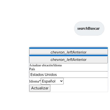
search
Buscar
chevron_left
Anterior
Aplicaciones
chevron_left
Anterior
Vet Systems
OrthoPedia Patient
SAP
Actualizar ubicación/Idioma
País
Supplier Portal
Synergy Imaging & Resection
Idioma*
Actualizar