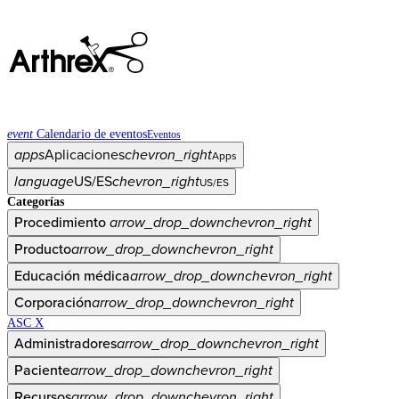
event
Calendario de eventos
Eventos
apps
Aplicaciones
chevron_right
Apps
language
US/ES
chevron_right
US/ES
Categorías
Procedimiento
arrow_drop_down
chevron_right
Producto
arrow_drop_down
chevron_right
Educación médica
arrow_drop_down
chevron_right
Corporación
arrow_drop_down
chevron_right
ASC X
Administradores
arrow_drop_down
chevron_right
Paciente
arrow_drop_down
chevron_right
Recursos
arrow_drop_down
chevron_right