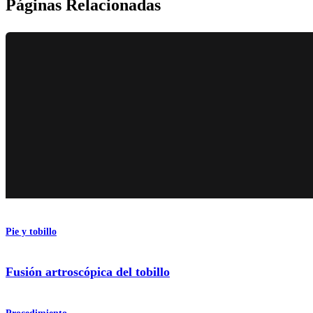
Páginas Relacionadas
Pie y tobillo
Fusión artroscópica del tobillo