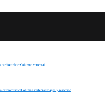
a cardiotorácica
Columna vertebral
a cardiotorácica
Columna vertebral
Imagen y resección