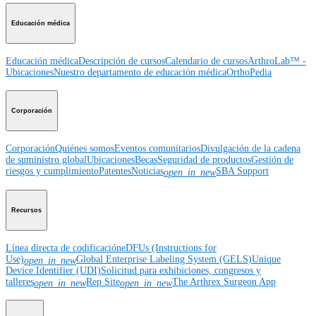
Educación médica
Educación médica
Descripción de cursos
Calendario de cursos
ArthroLab™ -
Ubicaciones
Nuestro departamento de educación médica
OrthoPedia
Corporación
Corporación
Quiénes somos
Eventos comunitarios
Divulgación de la cadena
de suministro global
Ubicaciones
Becas
Seguridad de productos
Gestión de
riesgos y cumplimiento
Patentes
Noticias
SBA Support
open_in_new
Recursos
Línea directa de codificación
eDFUs (Instructions for
Use)
Global Enterprise Labeling System (GELS)
Unique
open_in_new
Device Identifier (UDI)
Solicitud para exhibiciones, congresos y
talleres
Rep Site
The Arthrex Surgeon App
open_in_new
open_in_new