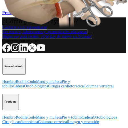
Producto
¿Cómo podemos ayudarlo?
Contacte a un representante
Ver eventos, laboratorios y oportunidades educativas
Regístrese para recibir: ¿Qué hay de nuevo en Arthrex?
Conéctese con nosotros
Procedimiento
Hombro
Rodilla
Codo
Mano y muñeca
Pie y
tobillo
Cadera
Ortobiológicos
Cirugía cardiotorácica
Columna vertebral
Producto
Hombro
Rodilla
Codo
Mano y muñeca
Pie y tobillo
Cadera
Ortobiológicos
Cirugía cardiotorácica
Columna vertebral
Imagen y resección