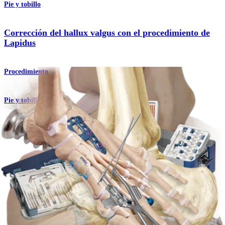
Pie y tobillo
Corrección del hallux valgus con el procedimiento de
Lapidus
Procedimiento
Pie y tobillo
Módulo de placas para el mediopié
Producto
Pie y tobillo
Placa Lapidus plantar