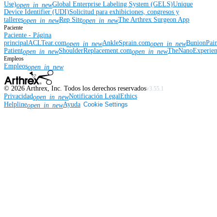
Use)
Global Enterprise Labeling System (GELS)
Unique
open_in_new
Device Identifier (UDI)
Solicitud para exhibiciones, congresos y
talleres
Rep Site
The Arthrex Surgeon App
open_in_new
open_in_new
Paciente
Paciente - Página
principal
ACLTear.com
AnkleSprain.com
BunionPai
open_in_new
open_in_new
Patient
ShoulderReplacement.com
TheNanoExperie
open_in_new
open_in_new
Empleos
Empleos
open_in_new
©
2026
Arthrex, Inc. Todos los derechos reservados
v3.55.1
Privacidad
Notificación Legal
Ethics
open_in_new
Helpline
Ayuda
Cookie Settings
open_in_new