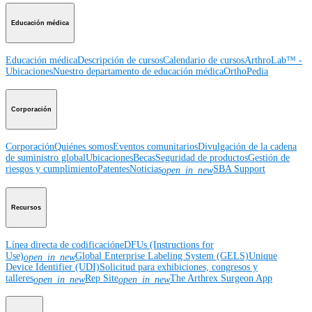
Educación médica
Educación médica
Descripción de cursos
Calendario de cursos
ArthroLab™ -
Ubicaciones
Nuestro departamento de educación médica
OrthoPedia
Corporación
Corporación
Quiénes somos
Eventos comunitarios
Divulgación de la cadena
de suministro global
Ubicaciones
Becas
Seguridad de productos
Gestión de
riesgos y cumplimiento
Patentes
Noticias
SBA Support
open_in_new
Recursos
Línea directa de codificación
eDFUs (Instructions for
Use)
Global Enterprise Labeling System (GELS)
Unique
open_in_new
Device Identifier (UDI)
Solicitud para exhibiciones, congresos y
talleres
Rep Site
The Arthrex Surgeon App
open_in_new
open_in_new