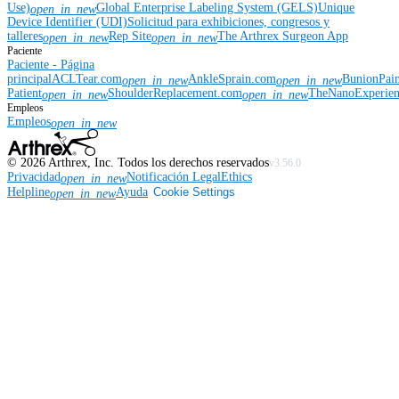
Use)
Global Enterprise Labeling System (GELS)
Unique
open_in_new
Device Identifier (UDI)
Solicitud para exhibiciones, congresos y
talleres
Rep Site
The Arthrex Surgeon App
open_in_new
open_in_new
Paciente
Paciente - Página
principal
ACLTear.com
AnkleSprain.com
BunionPai
open_in_new
open_in_new
Patient
ShoulderReplacement.com
TheNanoExperie
open_in_new
open_in_new
Empleos
Empleos
open_in_new
©
2026
Arthrex, Inc. Todos los derechos reservados
v3.56.0
Privacidad
Notificación Legal
Ethics
open_in_new
Helpline
Ayuda
Cookie Settings
open_in_new