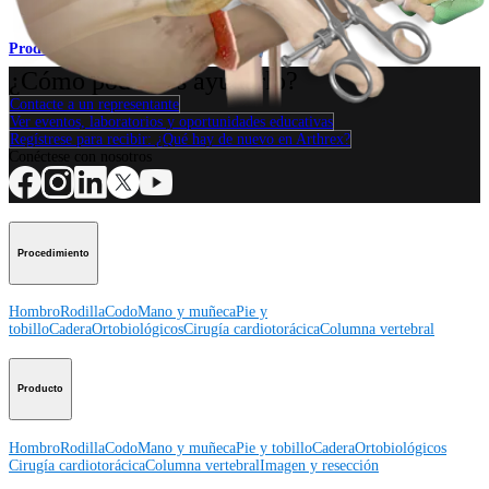
Producto
¿Cómo podemos ayudarlo?
Contacte a un representante
Ver eventos, laboratorios y oportunidades educativas
Regístrese para recibir: ¿Qué hay de nuevo en Arthrex?
Conéctese con nosotros
Procedimiento
Hombro
Rodilla
Codo
Mano y muñeca
Pie y
tobillo
Cadera
Ortobiológicos
Cirugía cardiotorácica
Columna vertebral
Producto
Hombro
Rodilla
Codo
Mano y muñeca
Pie y tobillo
Cadera
Ortobiológicos
Cirugía cardiotorácica
Columna vertebral
Imagen y resección