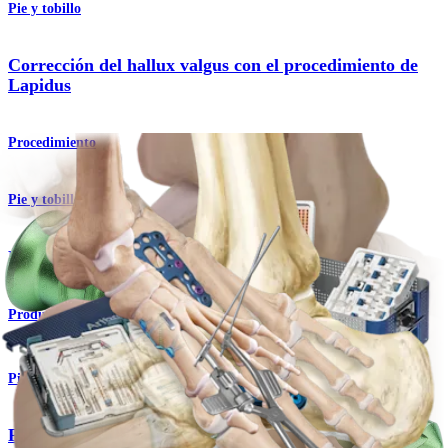
Pie y tobillo
Corrección del hallux valgus con el procedimiento de
Lapidus
Procedimiento
Pie y tobillo
Módulo de placas para el mediopié
Producto
Pie y tobillo
Placa Lapidus plantar