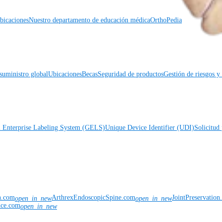
icaciones
Nuestro departamento de educación médica
OrthoPedia
suministro global
Ubicaciones
Becas
Seguridad de productos
Gestión de riesgos 
l Enterprise Labeling System (GELS)
Unique Device Identifier (UDI)
Solicitud 
n.com
ArthrexEndoscopicSpine.com
JointPreservatio
open_in_new
open_in_new
nce.com
open_in_new