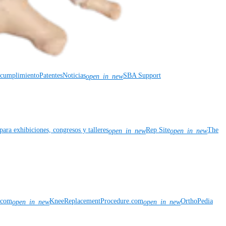
y cumplimiento
Patentes
Noticias
SBA Support
open_in_new
para exhibiciones, congresos y talleres
Rep Site
The
open_in_new
open_in_new
n.com
KneeReplacementProcedure.com
OrthoPedia
open_in_new
open_in_new