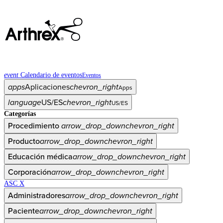
event
Calendario de eventos
Eventos
apps
Aplicaciones
chevron_right
Apps
language
US/ES
chevron_right
US/ES
Categorías
Procedimiento
arrow_drop_down
chevron_right
Producto
arrow_drop_down
chevron_right
Educación médica
arrow_drop_down
chevron_right
Corporación
arrow_drop_down
chevron_right
ASC X
Administradores
arrow_drop_down
chevron_right
Paciente
arrow_drop_down
chevron_right