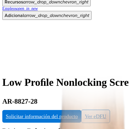
Recursos
arrow_drop_down
chevron_right
Empleos
open_in_new
Adicional
arrow_drop_down
chevron_right
Low Proﬁle Nonlocking Screw
AR-8827-28
Solicitar información del producto
Ver eDFU