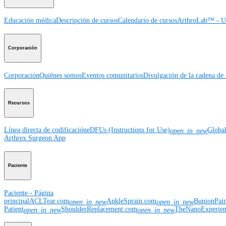
Educación médica
Descripción de cursos
Calendario de cursos
ArthroLab™ - Ub
Corporación
Corporación
Quiénes somos
Eventos comunitarios
Divulgación de la cadena de 
Recursos
Línea directa de codificación
eDFUs (Instructions for Use)
Globa
open_in_new
Arthrex Surgeon App
Paciente
Paciente - Página
principal
ACLTear.com
AnkleSprain.com
BunionPai
open_in_new
open_in_new
Patient
ShoulderReplacement.com
TheNanoExperie
open_in_new
open_in_new