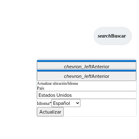
search
Buscar
chevron_left
Anterior
Aplicaciones
chevron_left
Anterior
Vet Systems
OrthoPedia Patient
SAP
Actualizar ubicación/Idioma
País
Supplier Portal
Synergy Imaging & Resection
Idioma*
Actualizar