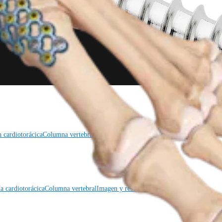
a cardiotorácica
Columna vertebral
a cardiotorácica
Columna vertebral
Imagen y resección