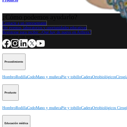
Producto
¿Cómo podemos ayudarlo?
Contacte a un representante
Ver eventos, laboratorios y oportunidades educativas
Regístrese para recibir: ¿Qué hay de nuevo en Arthrex?
Conéctese con nosotros
Procedimiento
Hombro
Rodilla
Codo
Mano y muñeca
Pie y tobillo
Cadera
Ortobiológicos
Cirugí
Producto
Hombro
Rodilla
Codo
Mano y muñeca
Pie y tobillo
Cadera
Ortobiológicos
Cirugí
Educación médica