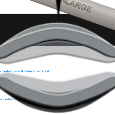
a cardiotorácica
Columna vertebral
a cardiotorácica
Columna vertebral
Imagen y resección