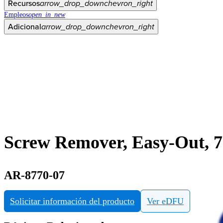
Recursos
arrow_drop_down
chevron_right
Empleos
open_in_new
Adicional
arrow_drop_down
chevron_right
Screw Remover, Easy-Out, 
AR-8770-07
Solicitar información del producto
Ver eDFU