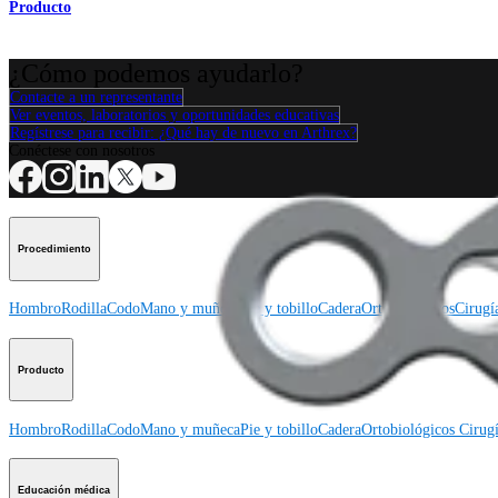
Producto
¿Cómo podemos ayudarlo?
Contacte a un representante
Ver eventos, laboratorios y oportunidades educativas
Regístrese para recibir: ¿Qué hay de nuevo en Arthrex?
Conéctese con nosotros
Procedimiento
Hombro
Rodilla
Codo
Mano y muñeca
Pie y tobillo
Cadera
Ortobiológicos
Cirugí
Producto
Hombro
Rodilla
Codo
Mano y muñeca
Pie y tobillo
Cadera
Ortobiológicos
Cirugí
Educación médica