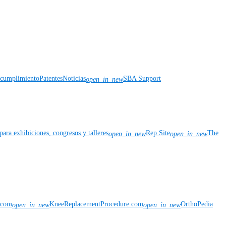
y cumplimiento
Patentes
Noticias
SBA Support
open_in_new
para exhibiciones, congresos y talleres
Rep Site
The
open_in_new
open_in_new
n.com
KneeReplacementProcedure.com
OrthoPedia
open_in_new
open_in_new