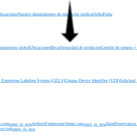
icaciones
Nuestro departamento de educación médica
OrthoPedia
suministro global
Ubicaciones
Becas
Seguridad de productos
Gestión de riesgos 
l Enterprise Labeling System (GELS)
Unique Device Identifier (UDI)
Solicitud 
n.com
ArthrexEndoscopicSpine.com
JointPreservatio
open_in_new
open_in_new
nce.com
open_in_new