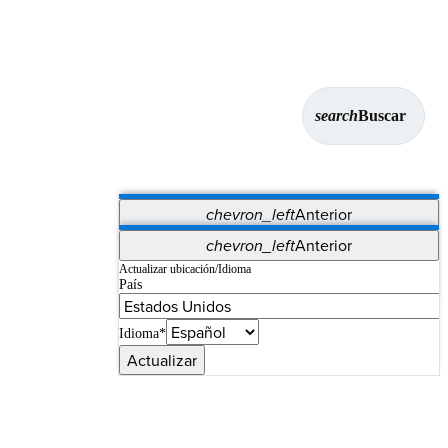
search
Buscar
chevron_left
Anterior
Aplicaciones
chevron_left
Anterior
Vet Systems
OrthoPedia Patient
SAP
Actualizar ubicación/Idioma
País
Supplier Portal
Synergy Imaging & Resection
Idioma*
Actualizar