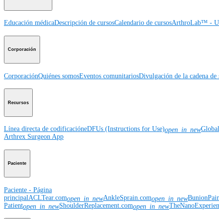
Educación médica
Descripción de cursos
Calendario de cursos
ArthroLab™ - Ub
Corporación
Corporación
Quiénes somos
Eventos comunitarios
Divulgación de la cadena de 
Recursos
Línea directa de codificación
eDFUs (Instructions for Use)
Globa
open_in_new
Arthrex Surgeon App
Paciente
Paciente - Página
principal
ACLTear.com
AnkleSprain.com
BunionPai
open_in_new
open_in_new
Patient
ShoulderReplacement.com
TheNanoExperie
open_in_new
open_in_new