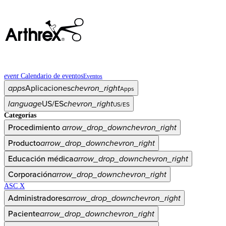
event
Calendario de eventos
Eventos
apps
Aplicaciones
chevron_right
Apps
language
US/ES
chevron_right
US/ES
Categorías
Procedimiento
arrow_drop_down
chevron_right
Producto
arrow_drop_down
chevron_right
Educación médica
arrow_drop_down
chevron_right
Corporación
arrow_drop_down
chevron_right
ASC X
Administradores
arrow_drop_down
chevron_right
Paciente
arrow_drop_down
chevron_right