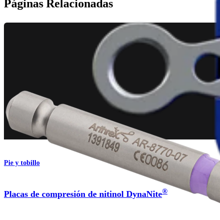
Páginas Relacionadas
Pie y tobillo
®
Placas de compresión de nitinol DynaNite