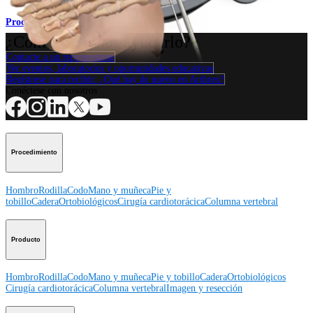
Procedimiento
¿Cómo podemos ayudarlo?
Contacte a un representante
Ver eventos, laboratorios y oportunidades educativas
Regístrese para recibir: ¿Qué hay de nuevo en Arthrex?
Conéctese con nosotros
Procedimiento
Hombro
Rodilla
Codo
Mano y muñeca
Pie y
tobillo
Cadera
Ortobiológicos
Cirugía cardiotorácica
Columna vertebral
Producto
Hombro
Rodilla
Codo
Mano y muñeca
Pie y tobillo
Cadera
Ortobiológicos
Cirugía cardiotorácica
Columna vertebral
Imagen y resección