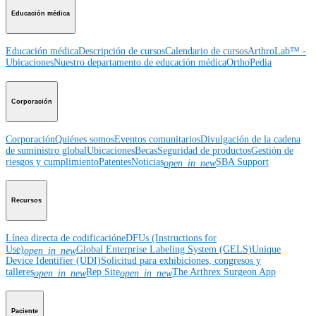
Educación médica
Educación médica
Descripción de cursos
Calendario de cursos
ArthroLab™ -
Ubicaciones
Nuestro departamento de educación médica
OrthoPedia
Corporación
Corporación
Quiénes somos
Eventos comunitarios
Divulgación de la cadena
de suministro global
Ubicaciones
Becas
Seguridad de productos
Gestión de
riesgos y cumplimiento
Patentes
Noticias
SBA Support
open_in_new
Recursos
Línea directa de codificación
eDFUs (Instructions for
Use)
Global Enterprise Labeling System (GELS)
Unique
open_in_new
Device Identifier (UDI)
Solicitud para exhibiciones, congresos y
talleres
Rep Site
The Arthrex Surgeon App
open_in_new
open_in_new
Paciente