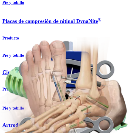
Pie y tobillo
®
Placas de compresión de nitinol DynaNite
Producto
Pie y tobillo
Cirugía mínimamente invasiva
Procedimiento
Pie y tobillo
Artrodesis triple (Artritis)