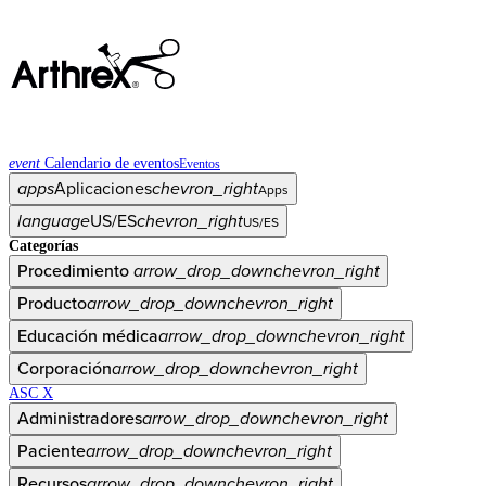
event
Calendario de eventos
Eventos
apps
Aplicaciones
chevron_right
Apps
language
US/ES
chevron_right
US/ES
Categorías
Procedimiento
arrow_drop_down
chevron_right
Producto
arrow_drop_down
chevron_right
Educación médica
arrow_drop_down
chevron_right
Corporación
arrow_drop_down
chevron_right
ASC X
Administradores
arrow_drop_down
chevron_right
Paciente
arrow_drop_down
chevron_right
Recursos
arrow_drop_down
chevron_right