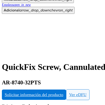
Empleos
open_in_new
Adicional
arrow_drop_down
chevron_right
QuickFix Screw, Cannulated
AR-8740-32PTS
Solicitar información del producto
Ver eDFU