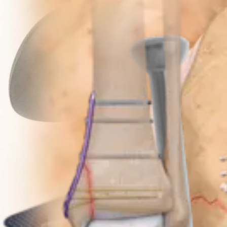
Procedimiento
Traumatismo - Extremidades inferiores
Patella SuturePlate™ II