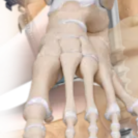
Producto
Traumatismo - Extremidades inferiores
Sistema de placas Patella SuturePlate™