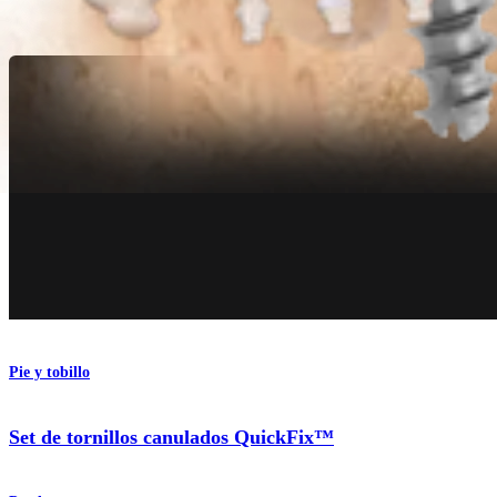
Producto
Pie y tobillo
Set de tornillos canulados QuickFix™