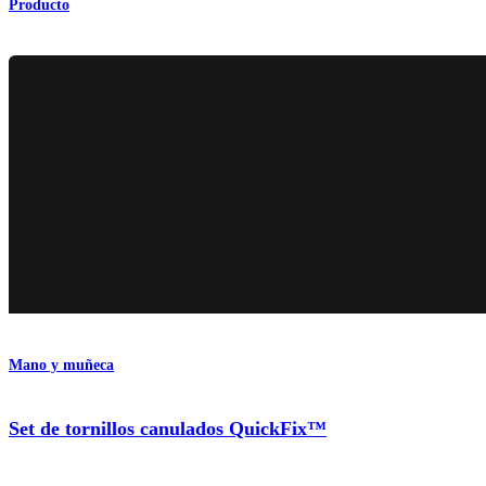
Producto
Mano y muñeca
Set de tornillos canulados QuickFix™