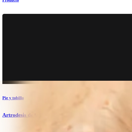
Producto
Pie y tobillo
Artrodesis de la articulación metatarsofalángica