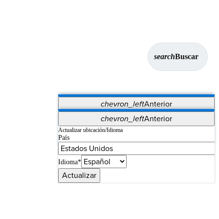
search
Buscar
chevron_left
Anterior
Aplicaciones
chevron_left
Anterior
Vet Systems
OrthoPedia Patient
SAP
Actualizar ubicación/Idioma
País
Supplier Portal
Synergy Imaging & Resection
Idioma*
Actualizar