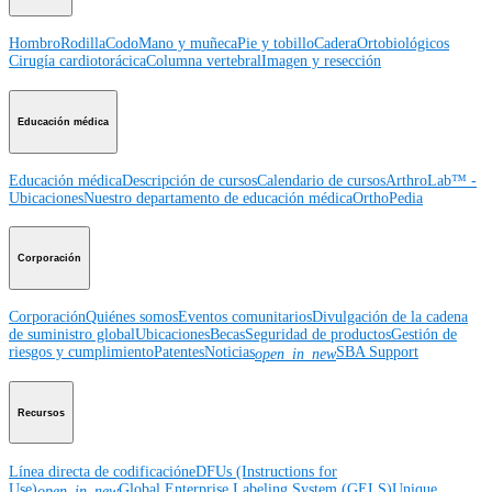
Hombro
Rodilla
Codo
Mano y muñeca
Pie y tobillo
Cadera
Ortobiológicos
Cirugía cardiotorácica
Columna vertebral
Imagen y resección
Educación médica
Educación médica
Descripción de cursos
Calendario de cursos
ArthroLab™ -
Ubicaciones
Nuestro departamento de educación médica
OrthoPedia
Corporación
Corporación
Quiénes somos
Eventos comunitarios
Divulgación de la cadena
de suministro global
Ubicaciones
Becas
Seguridad de productos
Gestión de
riesgos y cumplimiento
Patentes
Noticias
SBA Support
open_in_new
Recursos
Línea directa de codificación
eDFUs (Instructions for
Use)
Global Enterprise Labeling System (GELS)
Unique
open_in_new