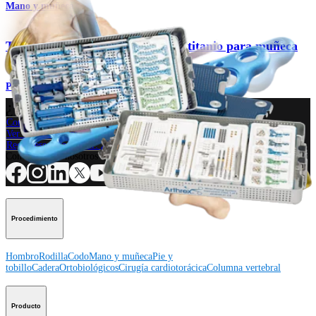
Mano y muñeca
Técnica con sistema de placas de titanio para muñeca
Procedimiento
¿Cómo podemos ayudarlo?
Contacte a un representante
Ver eventos, laboratorios y oportunidades educativas
Regístrese para recibir: ¿Qué hay de nuevo en Arthrex?
Conéctese con nosotros
Procedimiento
Hombro
Rodilla
Codo
Mano y muñeca
Pie y
tobillo
Cadera
Ortobiológicos
Cirugía cardiotorácica
Columna vertebral
Producto