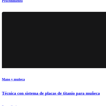
Procedimiento
Mano y muñeca
Técnica con sistema de placas de titanio para muñeca