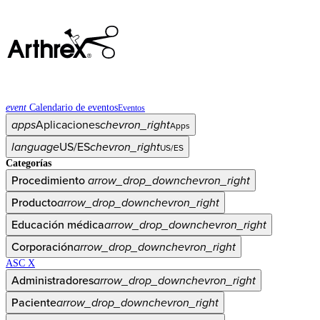
event
Calendario de eventos
Eventos
apps
Aplicaciones
chevron_right
Apps
language
US/ES
chevron_right
US/ES
Categorías
Procedimiento
arrow_drop_down
chevron_right
Producto
arrow_drop_down
chevron_right
Educación médica
arrow_drop_down
chevron_right
Corporación
arrow_drop_down
chevron_right
ASC X
Administradores
arrow_drop_down
chevron_right
Paciente
arrow_drop_down
chevron_right