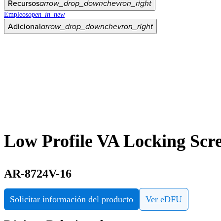
Recursos
arrow_drop_down
chevron_right
Empleos
open_in_new
Adicional
arrow_drop_down
chevron_right
Low Profile VA Locking Scr
AR-8724V-16
Solicitar información del producto
Ver eDFU