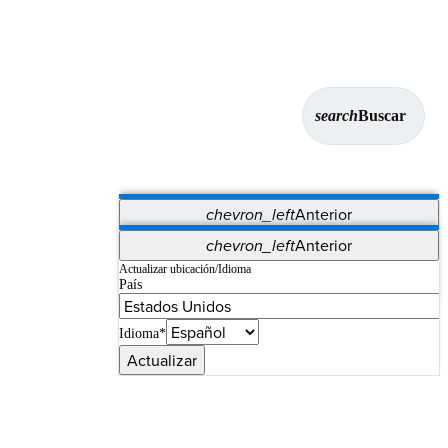
search
Buscar
chevron_left
Anterior
Aplicaciones
chevron_left
Anterior
Vet Systems
OrthoPedia Patient
SAP
Actualizar ubicación/Idioma
País
Supplier Portal
Synergy Imaging & Resection
Idioma*
Actualizar