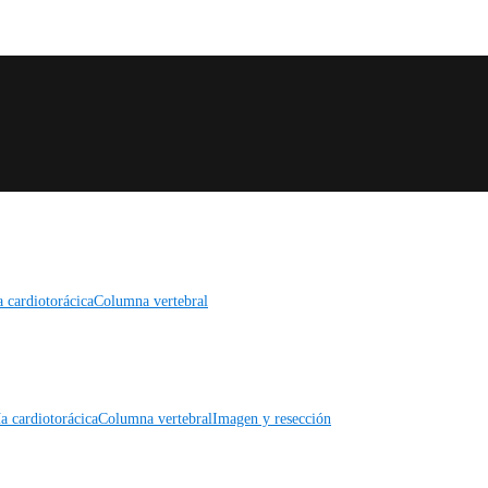
a cardiotorácica
Columna vertebral
a cardiotorácica
Columna vertebral
Imagen y resección