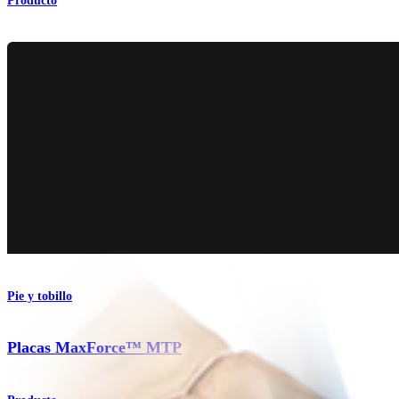
Producto
Pie y tobillo
Placas MaxForce™ MTP