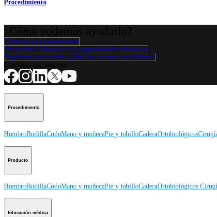
Procedimiento
¿Cómo podemos ayudarlo?
Contacte a un representante
Ver eventos, laboratorios y oportunidades educativas
Regístrese para recibir: ¿Qué hay de nuevo en Arthrex?
Conéctese con nosotros
Procedimiento
Hombro
Rodilla
Codo
Mano y muñeca
Pie y tobillo
Cadera
Ortobiológicos
Cirugí
Producto
Hombro
Rodilla
Codo
Mano y muñeca
Pie y tobillo
Cadera
Ortobiológicos
Cirugí
Educación médica