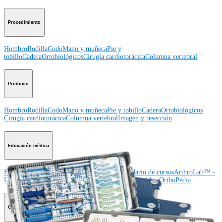
Procedimiento
Hombro
Rodilla
Codo
Mano y muñeca
Pie y
tobillo
Cadera
Ortobiológicos
Cirugía cardiotorácica
Columna vertebral
Producto
Hombro
Rodilla
Codo
Mano y muñeca
Pie y tobillo
Cadera
Ortobiológicos
Cirugía cardiotorácica
Columna vertebral
Imagen y resección
Educación médica
Educación médica
Descripción de cursos
Calendario de cursos
ArthroLab™ -
Ubicaciones
Nuestro departamento de educación médica
OrthoPedia
Corporación