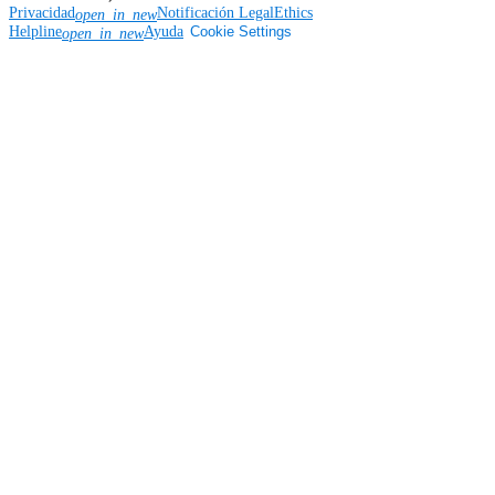
Privacidad
Notificación Legal
Ethics
open_in_new
Helpline
Ayuda
Cookie Settings
open_in_new