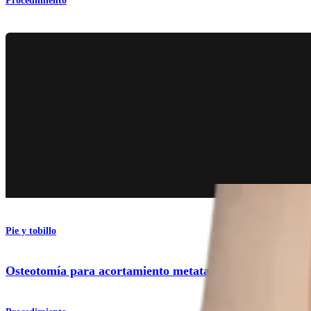
Procedimiento
Pie y tobillo
Osteotomía para acortamiento metatarsiano