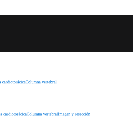
a cardiotorácica
Columna vertebral
a cardiotorácica
Columna vertebral
Imagen y resección