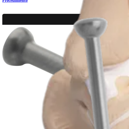
Procedimiento
Pie y tobillo
Artrodesis de la articulación metatarsofalángica