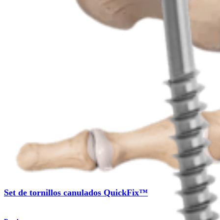
Procedimiento
Pie y tobillo
Set de tornillos canulados QuickFix™