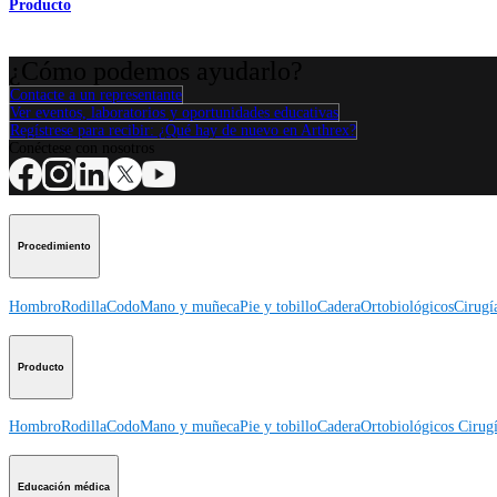
Producto
¿Cómo podemos ayudarlo?
Contacte a un representante
Ver eventos, laboratorios y oportunidades educativas
Regístrese para recibir: ¿Qué hay de nuevo en Arthrex?
Conéctese con nosotros
Procedimiento
Hombro
Rodilla
Codo
Mano y muñeca
Pie y tobillo
Cadera
Ortobiológicos
Cirugí
Producto
Hombro
Rodilla
Codo
Mano y muñeca
Pie y tobillo
Cadera
Ortobiológicos
Cirugí
Educación médica