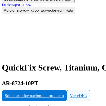
Empleos
open_in_new
Adicional
arrow_drop_down
chevron_right
QuickFix Screw, Titanium, C
AR-8724-10PT
Solicitar información del producto
Ver eDFU