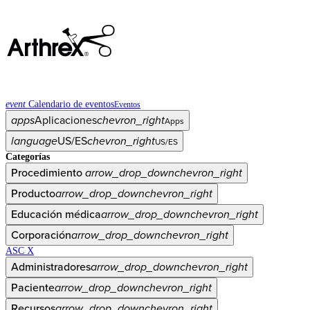
event
Calendario de eventos
Eventos
apps
Aplicaciones
chevron_right
Apps
language
US/ES
chevron_right
US/ES
Categorías
Procedimiento
arrow_drop_down
chevron_right
Producto
arrow_drop_down
chevron_right
Educación médica
arrow_drop_down
chevron_right
Corporación
arrow_drop_down
chevron_right
ASC X
Administradores
arrow_drop_down
chevron_right
Paciente
arrow_drop_down
chevron_right
Recursos
arrow_drop_down
chevron_right