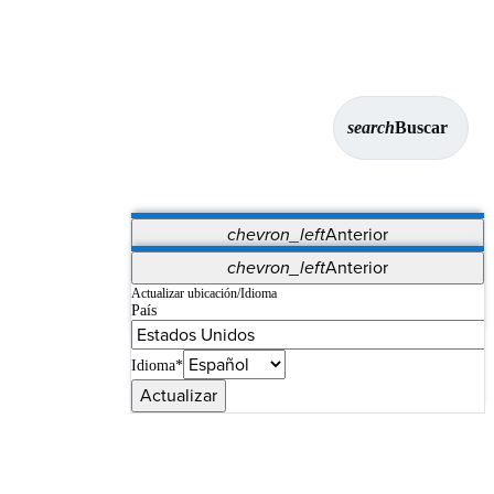
search
Buscar
chevron_left
Anterior
Aplicaciones
chevron_left
Anterior
Vet Systems
OrthoPedia Patient
SAP
Actualizar ubicación/Idioma
País
Supplier Portal
Synergy Imaging & Resection
Idioma*
Actualizar