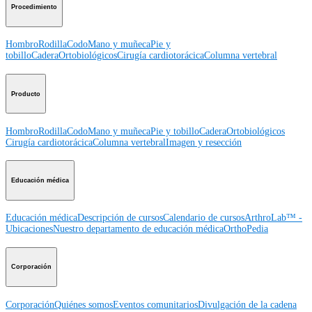
Procedimiento
Hombro
Rodilla
Codo
Mano y muñeca
Pie y
tobillo
Cadera
Ortobiológicos
Cirugía cardiotorácica
Columna vertebral
Producto
Hombro
Rodilla
Codo
Mano y muñeca
Pie y tobillo
Cadera
Ortobiológicos
Cirugía cardiotorácica
Columna vertebral
Imagen y resección
Educación médica
Educación médica
Descripción de cursos
Calendario de cursos
ArthroLab™ -
Ubicaciones
Nuestro departamento de educación médica
OrthoPedia
Corporación
Corporación
Quiénes somos
Eventos comunitarios
Divulgación de la cadena