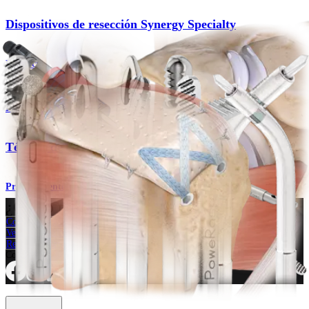
Dispositivos de resección Synergy Specialty
Producto
Hombro
Técnica de reconstrucción capsular superior
Procedimiento
¿Cómo podemos ayudarlo?
Contacte a un representante
Ver eventos, laboratorios y oportunidades educativas
Regístrese para recibir: ¿Qué hay de nuevo en Arthrex?
Conéctese con nosotros