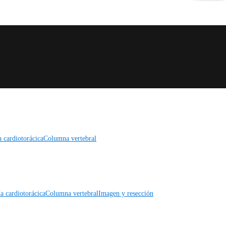
a cardiotorácica
Columna vertebral
a cardiotorácica
Columna vertebral
Imagen y resección