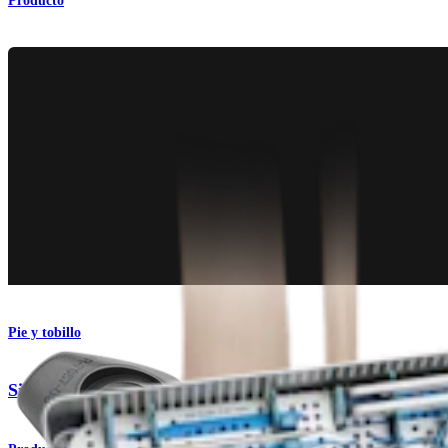
Producto
Pie y tobillo
Sistema de titanio para fracturas de tobillo