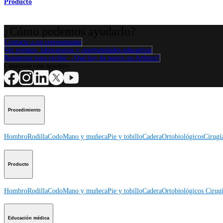
Producto
¿Cómo podemos ayudarlo?
Contacte a un representante
Ver eventos, laboratorios y oportunidades educativas
Regístrese para recibir: ¿Qué hay de nuevo en Arthrex?
Conéctese con nosotros
Procedimiento
Hombro
Rodilla
Codo
Mano y muñeca
Pie y tobillo
Cadera
Ortobiológicos
Cirugí
Producto
Hombro
Rodilla
Codo
Mano y muñeca
Pie y tobillo
Cadera
Ortobiológicos
Cirugí
Educación médica