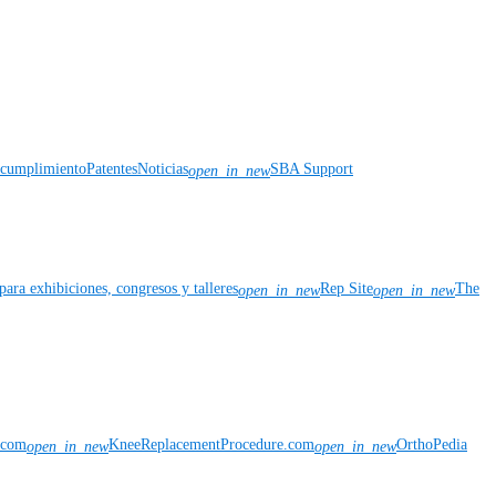
y cumplimiento
Patentes
Noticias
SBA Support
open_in_new
para exhibiciones, congresos y talleres
Rep Site
The
open_in_new
open_in_new
n.com
KneeReplacementProcedure.com
OrthoPedia
open_in_new
open_in_new