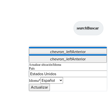
search
Buscar
chevron_left
Anterior
Aplicaciones
chevron_left
Anterior
Vet Systems
OrthoPedia Patient
SAP
Actualizar ubicación/Idioma
País
Supplier Portal
Synergy Imaging & Resection
Idioma*
Actualizar