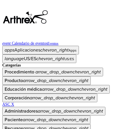
event
Calendario de eventos
Eventos
apps
Aplicaciones
chevron_right
Apps
language
US/ES
chevron_right
US/ES
Categorías
Procedimiento
arrow_drop_down
chevron_right
Producto
arrow_drop_down
chevron_right
Educación médica
arrow_drop_down
chevron_right
Corporación
arrow_drop_down
chevron_right
ASC X
Administradores
arrow_drop_down
chevron_right
Paciente
arrow_drop_down
chevron_right
Recursos
arrow_drop_down
chevron_right