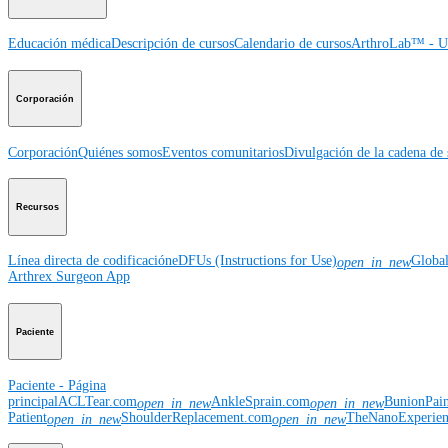
Educación médica
Descripción de cursos
Calendario de cursos
ArthroLab™ - Ub
Corporación
Corporación
Quiénes somos
Eventos comunitarios
Divulgación de la cadena de 
Recursos
Línea directa de codificación
eDFUs (Instructions for Use)
Globa
open_in_new
Arthrex Surgeon App
Paciente
Paciente - Página
principal
ACLTear.com
AnkleSprain.com
BunionPai
open_in_new
open_in_new
Patient
ShoulderReplacement.com
TheNanoExperie
open_in_new
open_in_new