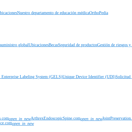
icaciones
Nuestro departamento de educación médica
OrthoPedia
suministro global
Ubicaciones
Becas
Seguridad de productos
Gestión de riesgos 
l Enterprise Labeling System (GELS)
Unique Device Identifier (UDI)
Solicitud 
n.com
ArthrexEndoscopicSpine.com
JointPreservatio
open_in_new
open_in_new
nce.com
open_in_new