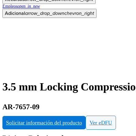
Empleos
open_in_new
Adicional
arrow_drop_down
chevron_right
3.5 mm Locking Compression
AR-7657-09
Solicitar información del producto
Ver eDFU