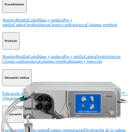
Procedimiento
Hombro
Rodilla
Codo
Mano y muñeca
Pie y
tobillo
Cadera
Ortobiológicos
Cirugía cardiotorácica
Columna vertebral
Producto
Hombro
Rodilla
Codo
Mano y muñeca
Pie y tobillo
Cadera
Ortobiológicos
Cirugía cardiotorácica
Columna vertebral
Imagen y resección
Educación médica
Educación médica
Descripción de cursos
Calendario de cursos
ArthroLab™ -
Ubicaciones
Nuestro departamento de educación médica
OrthoPedia
Corporación
Corporación
Quiénes somos
Eventos comunitarios
Divulgación de la cadena