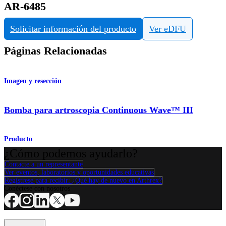
AR-6485
Solicitar información del producto
Ver eDFU
Páginas Relacionadas
Imagen y resección
Bomba para artroscopia Continuous Wave™ III
Producto
¿Cómo podemos ayudarlo?
Contacte a un representante
Ver eventos, laboratorios y oportunidades educativas
Regístrese para recibir: ¿Qué hay de nuevo en Arthrex?
Conéctese con nosotros