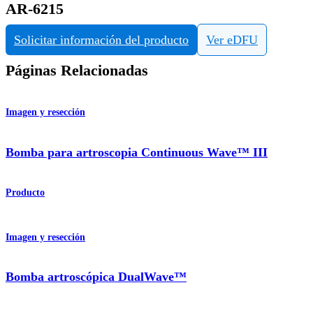
AR-6215
Solicitar información del producto
Ver eDFU
Páginas Relacionadas
Imagen y resección
Bomba para artroscopia Continuous Wave™ III
Producto
Imagen y resección
Bomba artroscópica DualWave™