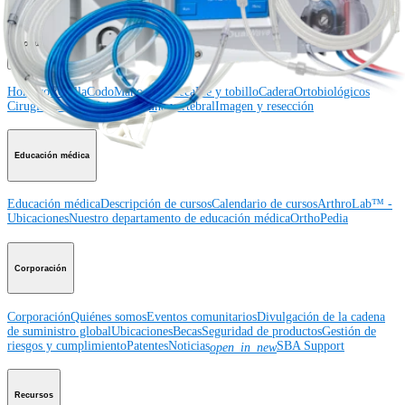
Producto
Hombro
Rodilla
Codo
Mano y muñeca
Pie y tobillo
Cadera
Ortobiológicos
Cirugía cardiotorácica
Columna vertebral
Imagen y resección
Educación médica
Educación médica
Descripción de cursos
Calendario de cursos
ArthroLab™ -
Ubicaciones
Nuestro departamento de educación médica
OrthoPedia
Corporación
Corporación
Quiénes somos
Eventos comunitarios
Divulgación de la cadena
de suministro global
Ubicaciones
Becas
Seguridad de productos
Gestión de
riesgos y cumplimiento
Patentes
Noticias
SBA Support
open_in_new
Recursos