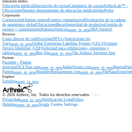
Educación médica
Educación médica
Descripción de cursos
Calendario de cursos
ArthroLab™ -
Ubicaciones
Nuestro departamento de educación médica
OrthoPedia
Corporación
Corporación
Quiénes somos
Eventos comunitarios
Divulgación de la cadena
de suministro global
Ubicaciones
Becas
Seguridad de productos
Gestión de
riesgos y cumplimiento
Patentes
Noticias
SBA Support
open_in_new
Recursos
Línea directa de codificación
eDFUs (Instructions for
Use)
Global Enterprise Labeling System (GELS)
Unique
open_in_new
Device Identifier (UDI)
Solicitud para exhibiciones, congresos y
talleres
Rep Site
The Arthrex Surgeon App
open_in_new
open_in_new
Paciente
Paciente - Página
principal
ACLTear.com
AnkleSprain.com
BunionPai
open_in_new
open_in_new
Patient
ShoulderReplacement.com
TheNanoExperie
open_in_new
open_in_new
Empleos
Empleos
open_in_new
©
2026
Arthrex, Inc. Todos los derechos reservados
v3.56.0
Privacidad
Notificación Legal
Ethics
open_in_new
Helpline
Ayuda
Cookie Settings
open_in_new