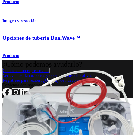
Producto
Imagen y resección
Opciones de tubería DualWave™
Producto
¿Cómo podemos ayudarlo?
Contacte a un representante
Ver eventos, laboratorios y oportunidades educativas
Regístrese para recibir: ¿Qué hay de nuevo en Arthrex?
Conéctese con nosotros
Procedimiento
Hombro
Rodilla
Codo
Mano y muñeca
Pie y
tobillo
Cadera
Ortobiológicos
Cirugía cardiotorácica
Columna vertebral