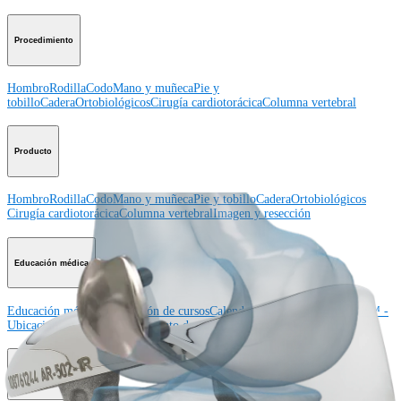
Procedimiento
Hombro
Rodilla
Codo
Mano y muñeca
Pie y
tobillo
Cadera
Ortobiológicos
Cirugía cardiotorácica
Columna vertebral
Producto
Hombro
Rodilla
Codo
Mano y muñeca
Pie y tobillo
Cadera
Ortobiológicos
Cirugía cardiotorácica
Columna vertebral
Imagen y resección
Educación médica
Educación médica
Descripción de cursos
Calendario de cursos
ArthroLab™ -
Ubicaciones
Nuestro departamento de educación médica
OrthoPedia
Corporación