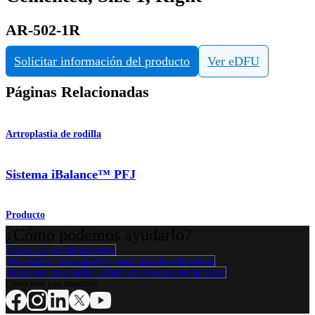
AR-502-1R
Solicitar información del producto
Ver eDFU
Páginas Relacionadas
Artroplastia de rodilla
Sistema iBalance™ PFJ
Producto
¿Cómo podemos ayudarlo?
Contacte a un representante
Ver eventos, laboratorios y oportunidades educativas
Regístrese para recibir: ¿Qué hay de nuevo en Arthrex?
Conéctese con nosotros