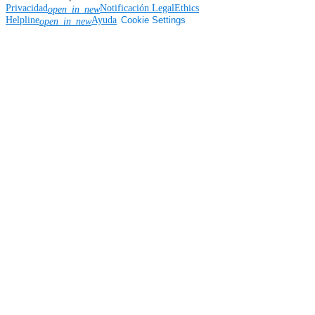
Privacidad
Notificación Legal
Ethics
open_in_new
Helpline
Ayuda
Cookie Settings
open_in_new