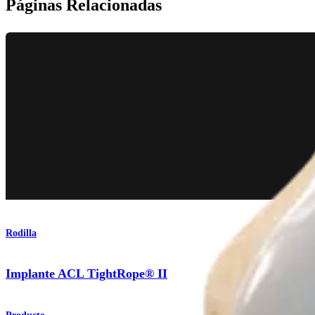
Páginas Relacionadas
Rodilla
Implante ACL TightRope® II