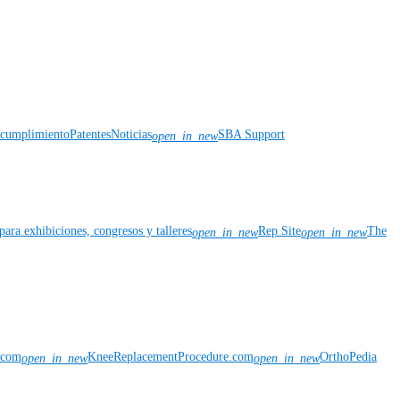
y cumplimiento
Patentes
Noticias
SBA Support
open_in_new
para exhibiciones, congresos y talleres
Rep Site
The
open_in_new
open_in_new
n.com
KneeReplacementProcedure.com
OrthoPedia
open_in_new
open_in_new