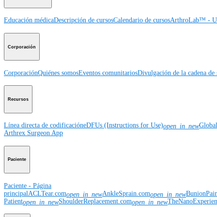
Educación médica
Descripción de cursos
Calendario de cursos
ArthroLab™ - Ub
Corporación
Corporación
Quiénes somos
Eventos comunitarios
Divulgación de la cadena de 
Recursos
Línea directa de codificación
eDFUs (Instructions for Use)
Globa
open_in_new
Arthrex Surgeon App
Paciente
Paciente - Página
principal
ACLTear.com
AnkleSprain.com
BunionPai
open_in_new
open_in_new
Patient
ShoulderReplacement.com
TheNanoExperie
open_in_new
open_in_new