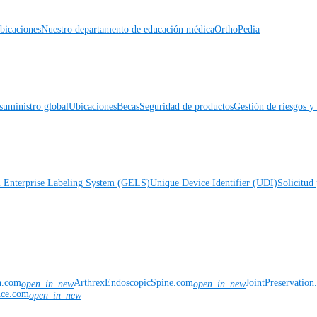
icaciones
Nuestro departamento de educación médica
OrthoPedia
suministro global
Ubicaciones
Becas
Seguridad de productos
Gestión de riesgos 
l Enterprise Labeling System (GELS)
Unique Device Identifier (UDI)
Solicitud 
n.com
ArthrexEndoscopicSpine.com
JointPreservatio
open_in_new
open_in_new
nce.com
open_in_new