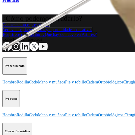
Producto
¿Cómo podemos ayudarlo?
Contacte a un representante
Ver eventos, laboratorios y oportunidades educativas
Regístrese para recibir: ¿Qué hay de nuevo en Arthrex?
Conéctese con nosotros
Procedimiento
Hombro
Rodilla
Codo
Mano y muñeca
Pie y tobillo
Cadera
Ortobiológicos
Cirugí
Producto
Hombro
Rodilla
Codo
Mano y muñeca
Pie y tobillo
Cadera
Ortobiológicos
Cirugí
Educación médica