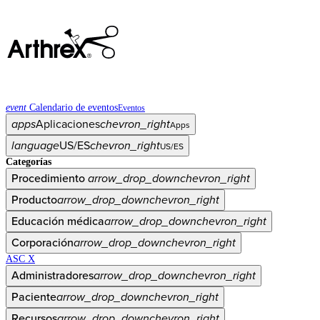
event
Calendario de eventos
Eventos
apps
Aplicaciones
chevron_right
Apps
language
US/ES
chevron_right
US/ES
Categorías
Procedimiento
arrow_drop_down
chevron_right
Producto
arrow_drop_down
chevron_right
Educación médica
arrow_drop_down
chevron_right
Corporación
arrow_drop_down
chevron_right
ASC X
Administradores
arrow_drop_down
chevron_right
Paciente
arrow_drop_down
chevron_right
Recursos
arrow_drop_down
chevron_right