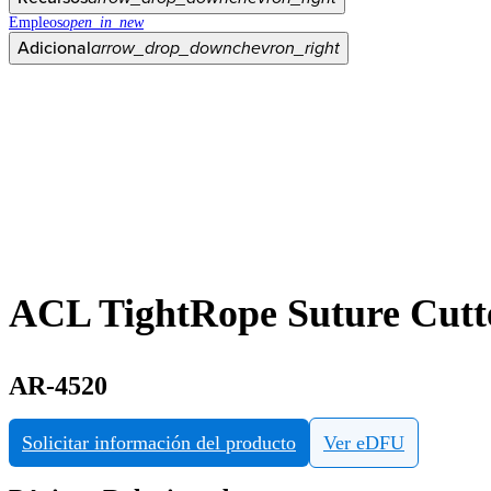
Empleos
open_in_new
Adicional
arrow_drop_down
chevron_right
ACL TightRope Suture Cutt
AR-4520
Solicitar información del producto
Ver eDFU