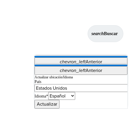
search
Buscar
chevron_left
Anterior
Aplicaciones
chevron_left
Anterior
Vet Systems
OrthoPedia Patient
SAP
Actualizar ubicación/Idioma
País
Supplier Portal
Synergy Imaging & Resection
Idioma*
Actualizar