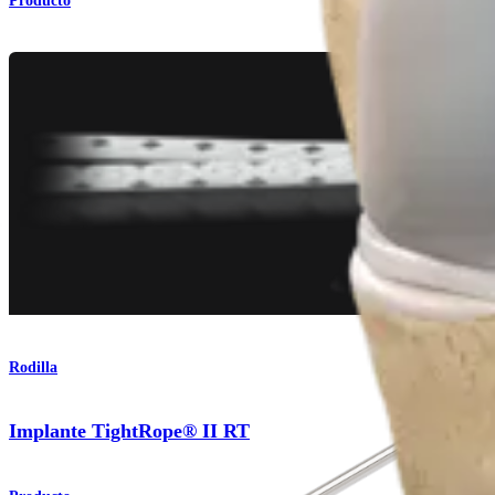
Producto
Rodilla
Implante TightRope® II RT