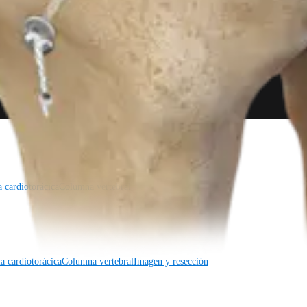
a cardiotorácica
Columna vertebral
a cardiotorácica
Columna vertebral
Imagen y resección