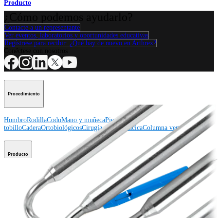
Producto
¿Cómo podemos ayudarlo?
Contacte a un representante
Ver eventos, laboratorios y oportunidades educativas
Regístrese para recibir: ¿Qué hay de nuevo en Arthrex?
Conéctese con nosotros
Procedimiento
Hombro
Rodilla
Codo
Mano y muñeca
Pie y
tobillo
Cadera
Ortobiológicos
Cirugía cardiotorácica
Columna vertebral
Producto
Hombro
Rodilla
Codo
Mano y muñeca
Pie y tobillo
Cadera
Ortobiológicos
Cirugía cardiotorácica
Columna vertebral
Imagen y resección
Educación médica