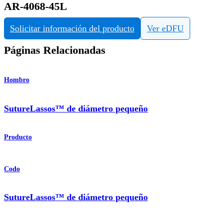
AR-4068-45L
Solicitar información del producto
Ver eDFU
Páginas Relacionadas
Hombro
SutureLassos™ de diámetro pequeño
Producto
Codo
SutureLassos™ de diámetro pequeño