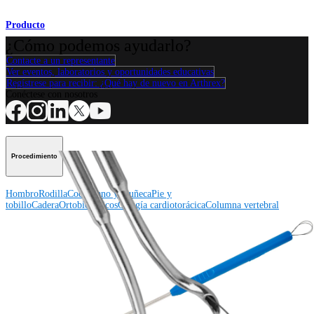
Producto
¿Cómo podemos ayudarlo?
Contacte a un representante
Ver eventos, laboratorios y oportunidades educativas
Regístrese para recibir: ¿Qué hay de nuevo en Arthrex?
Conéctese con nosotros
Procedimiento
Hombro
Rodilla
Codo
Mano y muñeca
Pie y
tobillo
Cadera
Ortobiológicos
Cirugía cardiotorácica
Columna vertebral
Producto
Hombro
Rodilla
Codo
Mano y muñeca
Pie y tobillo
Cadera
Ortobiológicos
Cirugía cardiotorácica
Columna vertebral
Imagen y resección