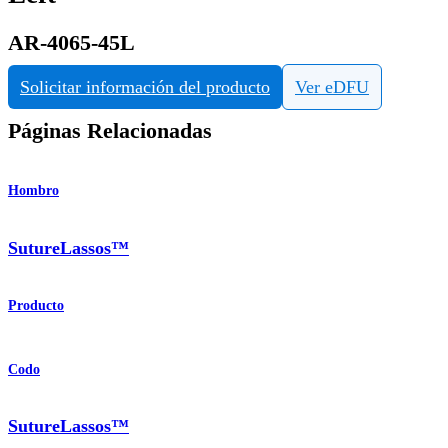
AR-4065-45L
Solicitar información del producto
Ver eDFU
Páginas Relacionadas
Hombro
SutureLassos™
Producto
Codo
SutureLassos™