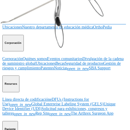
Educación médica
Educación médica
Descripción de cursos
Calendario de cursos
ArthroLab™ -
Ubicaciones
Nuestro departamento de educación médica
OrthoPedia
Corporación
Corporación
Quiénes somos
Eventos comunitarios
Divulgación de la cadena
de suministro global
Ubicaciones
Becas
Seguridad de productos
Gestión de
riesgos y cumplimiento
Patentes
Noticias
SBA Support
open_in_new
Recursos
Línea directa de codificación
eDFUs (Instructions for
Use)
Global Enterprise Labeling System (GELS)
Unique
open_in_new
Device Identifier (UDI)
Solicitud para exhibiciones, congresos y
talleres
Rep Site
The Arthrex Surgeon App
open_in_new
open_in_new
Paciente