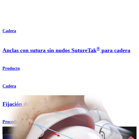
Cadera
®
Anclas con sutura sin nudos SutureTak
para cadera
Producto
Cadera
Fijación del labrum
Procedimiento
¿Cómo podemos ayudarlo?
Contacte a un representante