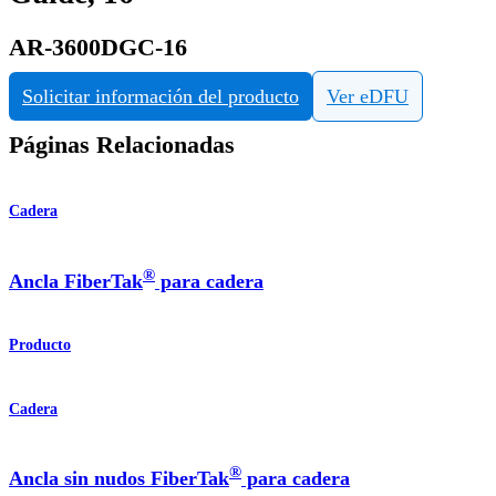
AR-3600DGC-16
Solicitar información del producto
Ver eDFU
Páginas Relacionadas
Cadera
®
Ancla FiberTak
para cadera
Producto
Cadera
®
Ancla sin nudos FiberTak
para cadera