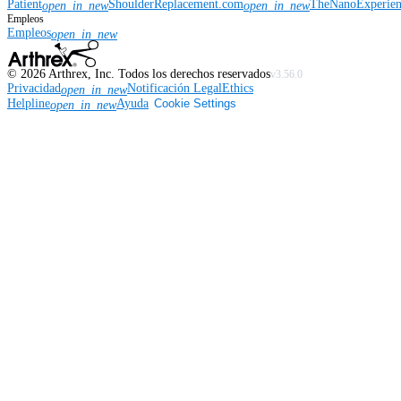
Patient
ShoulderReplacement.com
TheNanoExperie
open_in_new
open_in_new
Empleos
Empleos
open_in_new
©
2026
Arthrex, Inc. Todos los derechos reservados
v3.56.0
Privacidad
Notificación Legal
Ethics
open_in_new
Helpline
Ayuda
Cookie Settings
open_in_new