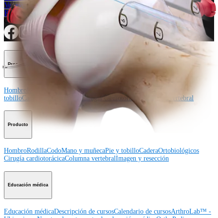
Ver eventos, laboratorios y oportunidades educativas
Regístrese para recibir: ¿Qué hay de nuevo en Arthrex?
Conéctese con nosotros
Procedimiento
Hombro
Rodilla
Codo
Mano y muñeca
Pie y
tobillo
Cadera
Ortobiológicos
Cirugía cardiotorácica
Columna vertebral
Producto
Hombro
Rodilla
Codo
Mano y muñeca
Pie y tobillo
Cadera
Ortobiológicos
Cirugía cardiotorácica
Columna vertebral
Imagen y resección
Educación médica
Educación médica
Descripción de cursos
Calendario de cursos
ArthroLab™ -