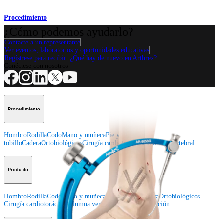
Procedimiento
¿Cómo podemos ayudarlo?
Contacte a un representante
Ver eventos, laboratorios y oportunidades educativas
Regístrese para recibir: ¿Qué hay de nuevo en Arthrex?
Conéctese con nosotros
Procedimiento
Hombro
Rodilla
Codo
Mano y muñeca
Pie y
tobillo
Cadera
Ortobiológicos
Cirugía cardiotorácica
Columna vertebral
Producto
Hombro
Rodilla
Codo
Mano y muñeca
Pie y tobillo
Cadera
Ortobiológicos
Cirugía cardiotorácica
Columna vertebral
Imagen y resección