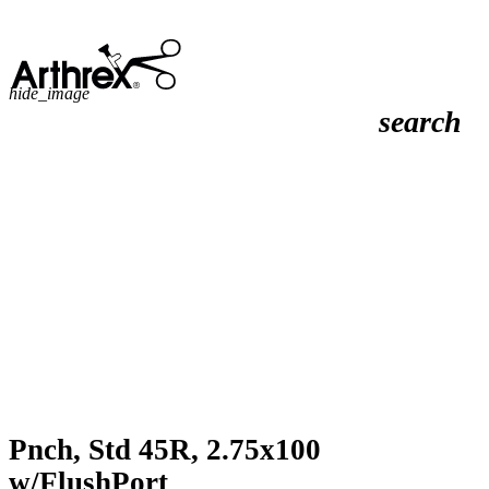
hide_image
search
Pnch, Std 45R, 2.75x100
w/FlushPort