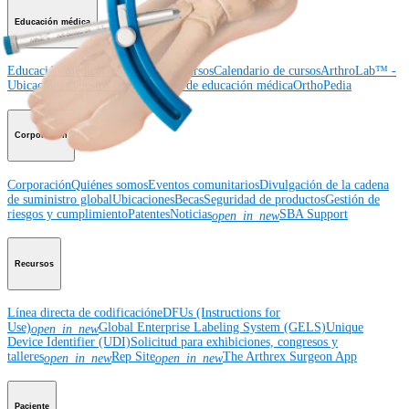
Educación médica
Educación médica
Descripción de cursos
Calendario de cursos
ArthroLab™ -
Ubicaciones
Nuestro departamento de educación médica
OrthoPedia
Corporación
Corporación
Quiénes somos
Eventos comunitarios
Divulgación de la cadena
de suministro global
Ubicaciones
Becas
Seguridad de productos
Gestión de
riesgos y cumplimiento
Patentes
Noticias
SBA Support
open_in_new
Recursos
Línea directa de codificación
eDFUs (Instructions for
Use)
Global Enterprise Labeling System (GELS)
Unique
open_in_new
Device Identifier (UDI)
Solicitud para exhibiciones, congresos y
talleres
Rep Site
The Arthrex Surgeon App
open_in_new
open_in_new
Paciente