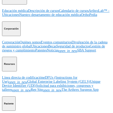
Educación médica
Descripción de cursos
Calendario de cursos
ArthroLab™ -
Ubicaciones
Nuestro departamento de educación médica
OrthoPedia
Corporación
Corporación
Quiénes somos
Eventos comunitarios
Divulgación de la cadena
de suministro global
Ubicaciones
Becas
Seguridad de productos
Gestión de
riesgos y cumplimiento
Patentes
Noticias
SBA Support
open_in_new
Recursos
Línea directa de codificación
eDFUs (Instructions for
Use)
Global Enterprise Labeling System (GELS)
Unique
open_in_new
Device Identifier (UDI)
Solicitud para exhibiciones, congresos y
talleres
Rep Site
The Arthrex Surgeon App
open_in_new
open_in_new
Paciente