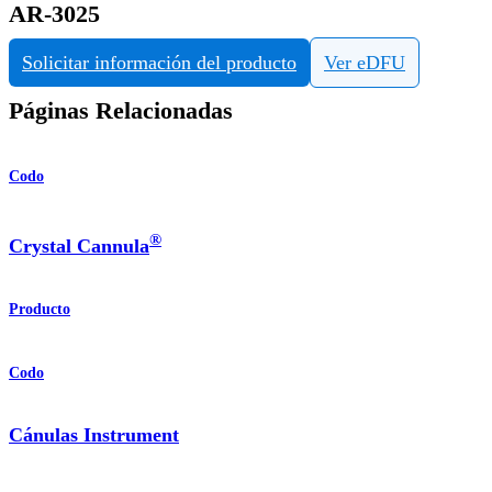
AR-3025
Solicitar información del producto
Ver eDFU
Páginas Relacionadas
Codo
®
Crystal Cannula
Producto
Codo
Cánulas Instrument