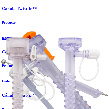
Cánula Twist-In™
Producto
Rodilla
Cánula Twist-In™
Producto
Codo
Cánula Twist-In™