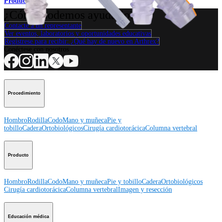
Producto
¿Cómo podemos ayudarlo?
Contacte a un representante
Ver eventos, laboratorios y oportunidades educativas
Regístrese para recibir: ¿Qué hay de nuevo en Arthrex?
Conéctese con nosotros
Procedimiento
Hombro
Rodilla
Codo
Mano y muñeca
Pie y
tobillo
Cadera
Ortobiológicos
Cirugía cardiotorácica
Columna vertebral
Producto
Hombro
Rodilla
Codo
Mano y muñeca
Pie y tobillo
Cadera
Ortobiológicos
Cirugía cardiotorácica
Columna vertebral
Imagen y resección
Educación médica