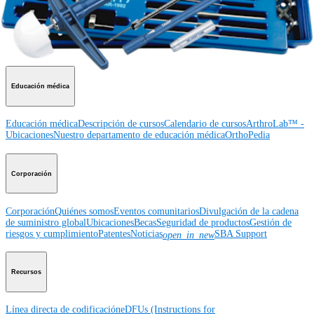
Hombro
Rodilla
Codo
Mano y muñeca
Pie y tobillo
Cadera
Ortobiológicos
Cirugía cardiotorácica
Columna vertebral
Imagen y resección
Educación médica
Educación médica
Descripción de cursos
Calendario de cursos
ArthroLab™ -
Ubicaciones
Nuestro departamento de educación médica
OrthoPedia
Corporación
Corporación
Quiénes somos
Eventos comunitarios
Divulgación de la cadena
de suministro global
Ubicaciones
Becas
Seguridad de productos
Gestión de
riesgos y cumplimiento
Patentes
Noticias
SBA Support
open_in_new
Recursos
Línea directa de codificación
eDFUs (Instructions for