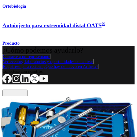
Ortobiología
®
Autoinjerto para extremidad distal OATS
Producto
¿Cómo podemos ayudarlo?
Contacte a un representante
Ver eventos, laboratorios y oportunidades educativas
Regístrese para recibir: ¿Qué hay de nuevo en Arthrex?
Conéctese con nosotros
Procedimiento
Hombro
Rodilla
Codo
Mano y muñeca
Pie y
tobillo
Cadera
Ortobiológicos
Cirugía cardiotorácica
Columna vertebral
Producto