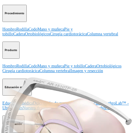
Procedimiento
Hombro
Rodilla
Codo
Mano y muñeca
Pie y
tobillo
Cadera
Ortobiológicos
Cirugía cardiotorácica
Columna vertebral
Producto
Hombro
Rodilla
Codo
Mano y muñeca
Pie y tobillo
Cadera
Ortobiológicos
Cirugía cardiotorácica
Columna vertebral
Imagen y resección
Educación médica
Educación médica
Descripción de cursos
Calendario de cursos
ArthroLab™ -
Ubicaciones
Nuestro departamento de educación médica
OrthoPedia
Corporación