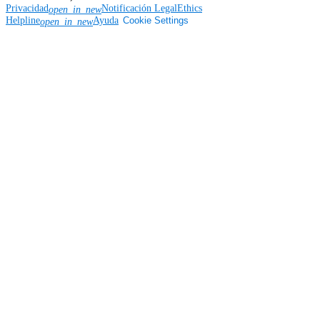
Privacidad
Notificación Legal
Ethics
open_in_new
Helpline
Ayuda
Cookie Settings
open_in_new