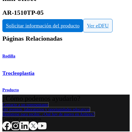
AR-1510TP-05
Solicitar información del producto
Ver eDFU
Páginas Relacionadas
Rodilla
Trocleoplastia
Producto
¿Cómo podemos ayudarlo?
Contacte a un representante
Ver eventos, laboratorios y oportunidades educativas
Regístrese para recibir: ¿Qué hay de nuevo en Arthrex?
Conéctese con nosotros