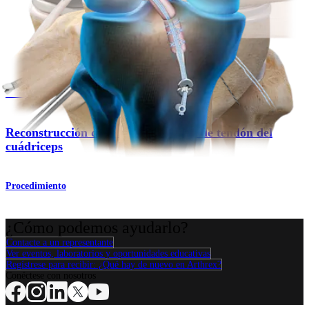
Reconstrucción del ligamento cruzado posterior (LCP)
Procedimiento
Rodilla
Reconstrucción del LCA con injerto de tendón del
cuádriceps
Procedimiento
¿Cómo podemos ayudarlo?
Contacte a un representante
Ver eventos, laboratorios y oportunidades educativas
Regístrese para recibir: ¿Qué hay de nuevo en Arthrex?
Conéctese con nosotros