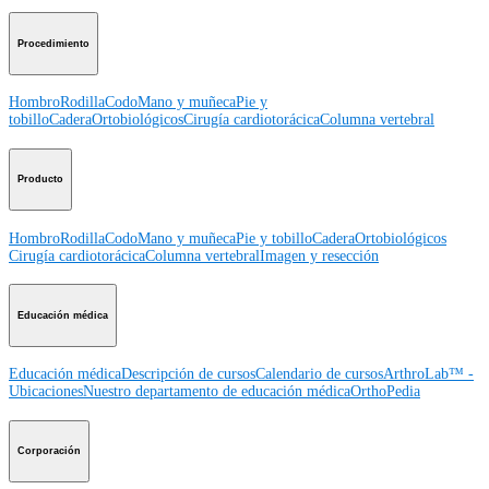
Procedimiento
Hombro
Rodilla
Codo
Mano y muñeca
Pie y
tobillo
Cadera
Ortobiológicos
Cirugía cardiotorácica
Columna vertebral
Producto
Hombro
Rodilla
Codo
Mano y muñeca
Pie y tobillo
Cadera
Ortobiológicos
Cirugía cardiotorácica
Columna vertebral
Imagen y resección
Educación médica
Educación médica
Descripción de cursos
Calendario de cursos
ArthroLab™ -
Ubicaciones
Nuestro departamento de educación médica
OrthoPedia
Corporación