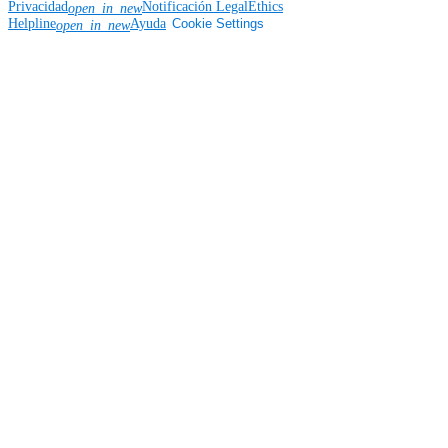
Privacidad
Notificación Legal
Ethics
open_in_new
Helpline
Ayuda
Cookie Settings
open_in_new