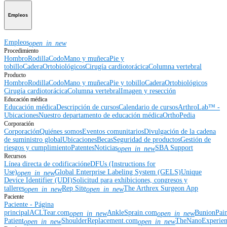
Empleos
Empleos
open_in_new
Procedimiento
Hombro
Rodilla
Codo
Mano y muñeca
Pie y
tobillo
Cadera
Ortobiológicos
Cirugía cardiotorácica
Columna vertebral
Producto
Hombro
Rodilla
Codo
Mano y muñeca
Pie y tobillo
Cadera
Ortobiológicos
Cirugía cardiotorácica
Columna vertebral
Imagen y resección
Educación médica
Educación médica
Descripción de cursos
Calendario de cursos
ArthroLab™ -
Ubicaciones
Nuestro departamento de educación médica
OrthoPedia
Corporación
Corporación
Quiénes somos
Eventos comunitarios
Divulgación de la cadena
de suministro global
Ubicaciones
Becas
Seguridad de productos
Gestión de
riesgos y cumplimiento
Patentes
Noticias
SBA Support
open_in_new
Recursos
Línea directa de codificación
eDFUs (Instructions for
Use)
Global Enterprise Labeling System (GELS)
Unique
open_in_new
Device Identifier (UDI)
Solicitud para exhibiciones, congresos y
talleres
Rep Site
The Arthrex Surgeon App
open_in_new
open_in_new
Paciente
Paciente - Página
principal
ACLTear.com
AnkleSprain.com
BunionPai
open_in_new
open_in_new
Patient
ShoulderReplacement.com
TheNanoExperie
open_in_new
open_in_new