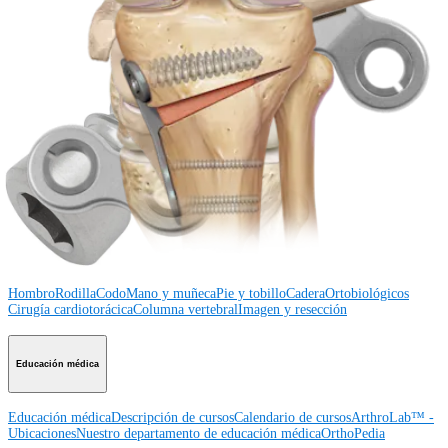
Regístrese para recibir: ¿Qué hay de nuevo en Arthrex?
Conéctese con nosotros
Procedimiento
Hombro
Rodilla
Codo
Mano y muñeca
Pie y
tobillo
Cadera
Ortobiológicos
Cirugía cardiotorácica
Columna vertebral
Producto
Hombro
Rodilla
Codo
Mano y muñeca
Pie y tobillo
Cadera
Ortobiológicos
Cirugía cardiotorácica
Columna vertebral
Imagen y resección
Educación médica
Educación médica
Descripción de cursos
Calendario de cursos
ArthroLab™ -
Ubicaciones
Nuestro departamento de educación médica
OrthoPedia