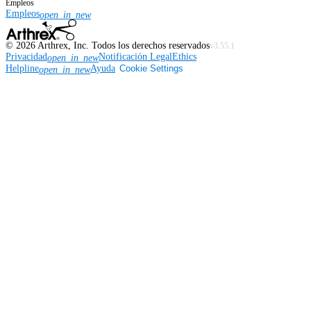
Empleos
Empleos
open_in_new
©
2026
Arthrex, Inc. Todos los derechos reservados
v3.55.1
Privacidad
Notificación Legal
Ethics
open_in_new
Helpline
Ayuda
Cookie Settings
open_in_new