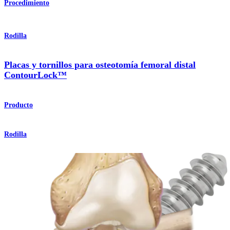
Procedimiento
Rodilla
Placas y tornillos para osteotomía femoral distal
ContourLock™
Producto
Rodilla
Cuña de apertura tibial
Procedimiento
¿Cómo podemos ayudarlo?
Contacte a un representante
Ver eventos, laboratorios y oportunidades educativas