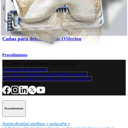
Producto
Rodilla
Cuñas para defectos óseos OSferion
Procedimiento
¿Cómo podemos ayudarlo?
Contacte a un representante
Ver eventos, laboratorios y oportunidades educativas
Regístrese para recibir: ¿Qué hay de nuevo en Arthrex?
Conéctese con nosotros
Procedimiento
Hombro
Rodilla
Codo
Mano y muñeca
Pie y