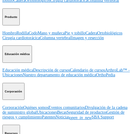
tobillo
Cadera
Ortobiológicos
Cirugía cardiotorácica
Columna vertebral
Producto
Hombro
Rodilla
Codo
Mano y muñeca
Pie y tobillo
Cadera
Ortobiológicos
Cirugía cardiotorácica
Columna vertebral
Imagen y resección
Educación médica
Educación médica
Descripción de cursos
Calendario de cursos
ArthroLab™ -
Ubicaciones
Nuestro departamento de educación médica
OrthoPedia
Corporación
Corporación
Quiénes somos
Eventos comunitarios
Divulgación de la cadena
de suministro global
Ubicaciones
Becas
Seguridad de productos
Gestión de
riesgos y cumplimiento
Patentes
Noticias
SBA Support
open_in_new
Recursos