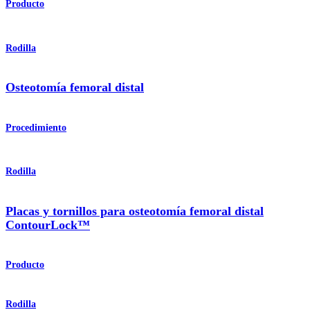
Producto
Rodilla
Osteotomía femoral distal
Procedimiento
Rodilla
Placas y tornillos para osteotomía femoral distal
ContourLock™
Producto
Rodilla