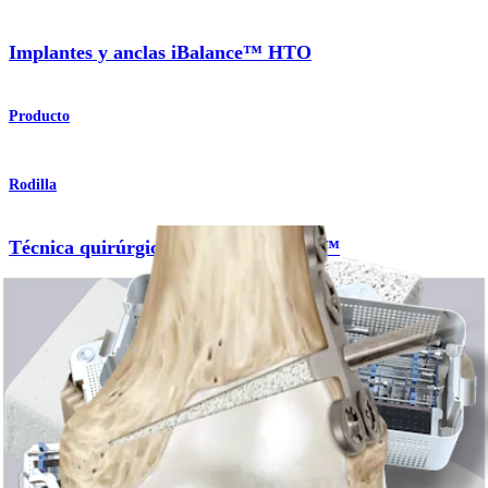
Implantes y anclas iBalance™ HTO
Producto
Rodilla
Técnica quirúrgica de HTO iBalance™
Procedimiento
Rodilla
Sistema HTO iBalance™