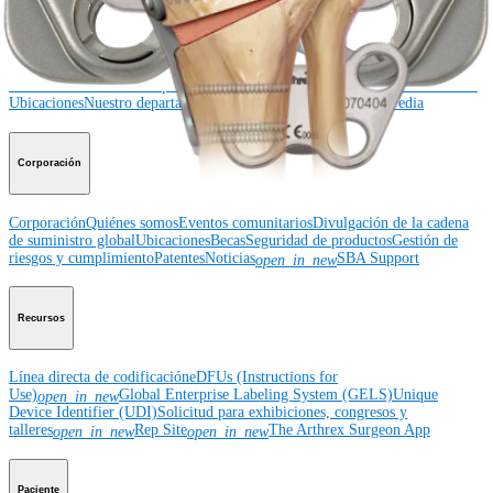
Educación médica
Educación médica
Descripción de cursos
Calendario de cursos
ArthroLab™ -
Ubicaciones
Nuestro departamento de educación médica
OrthoPedia
Corporación
Corporación
Quiénes somos
Eventos comunitarios
Divulgación de la cadena
de suministro global
Ubicaciones
Becas
Seguridad de productos
Gestión de
riesgos y cumplimiento
Patentes
Noticias
SBA Support
open_in_new
Recursos
Línea directa de codificación
eDFUs (Instructions for
Use)
Global Enterprise Labeling System (GELS)
Unique
open_in_new
Device Identifier (UDI)
Solicitud para exhibiciones, congresos y
talleres
Rep Site
The Arthrex Surgeon App
open_in_new
open_in_new
Paciente