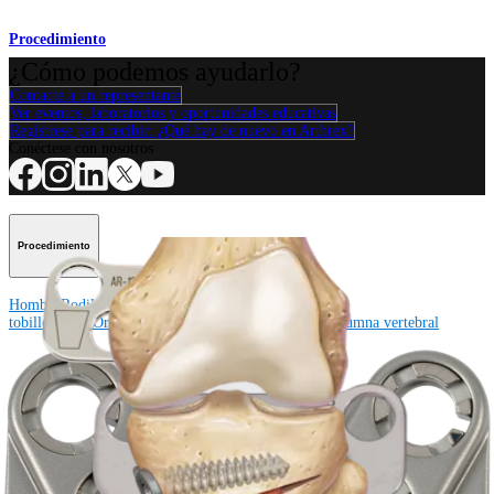
Procedimiento
¿Cómo podemos ayudarlo?
Contacte a un representante
Ver eventos, laboratorios y oportunidades educativas
Regístrese para recibir: ¿Qué hay de nuevo en Arthrex?
Conéctese con nosotros
Procedimiento
Hombro
Rodilla
Codo
Mano y muñeca
Pie y
tobillo
Cadera
Ortobiológicos
Cirugía cardiotorácica
Columna vertebral
Producto
Hombro
Rodilla
Codo
Mano y muñeca
Pie y tobillo
Cadera
Ortobiológicos
Cirugía cardiotorácica
Columna vertebral
Imagen y resección