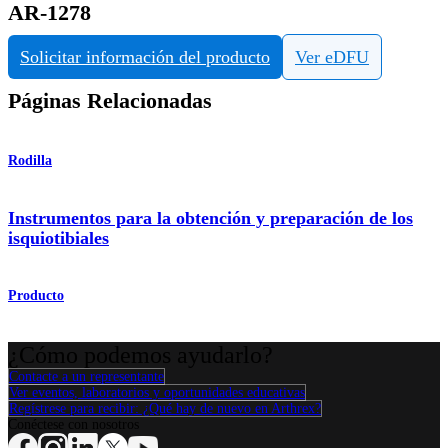
AR-1278
Solicitar información del producto
Ver eDFU
Páginas Relacionadas
Rodilla
Instrumentos para la obtención y preparación de los
isquiotibiales
Producto
¿Cómo podemos ayudarlo?
Contacte a un representante
Ver eventos, laboratorios y oportunidades educativas
Regístrese para recibir: ¿Qué hay de nuevo en Arthrex?
Conéctese con nosotros