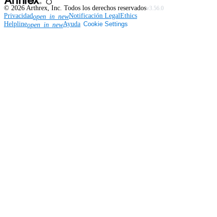
©
2026
Arthrex, Inc. Todos los derechos reservados
v3.56.0
Privacidad
Notificación Legal
Ethics
open_in_new
Helpline
Ayuda
Cookie Settings
open_in_new