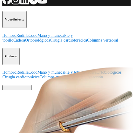
Procedimiento
Hombro
Rodilla
Codo
Mano y muñeca
Pie y
tobillo
Cadera
Ortobiológicos
Cirugía cardiotorácica
Columna vertebral
Producto
Hombro
Rodilla
Codo
Mano y muñeca
Pie y tobillo
Cadera
Ortobiológicos
Cirugía cardiotorácica
Columna vertebral
Imagen y resección
Educación médica
Educación médica
Descripción de cursos
Calendario de cursos
ArthroLab™ -
Ubicaciones
Nuestro departamento de educación médica
OrthoPedia
Corporación