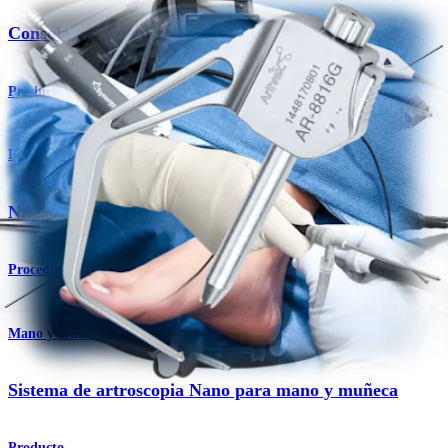
Consola para nano artroscopia
Producto
Pie y tobillo
Nano artroscopia para pie y tobillo
Procedimiento
Mano y muñeca
Sistema de artroscopia Nano para mano y muñeca
Producto