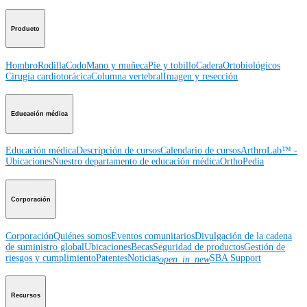
Producto
Hombro
Rodilla
Codo
Mano y muñeca
Pie y tobillo
Cadera
Ortobiológicos
Cirugía cardiotorácica
Columna vertebral
Imagen y resección
Educación médica
Educación médica
Descripción de cursos
Calendario de cursos
ArthroLab™ -
Ubicaciones
Nuestro departamento de educación médica
OrthoPedia
Corporación
Corporación
Quiénes somos
Eventos comunitarios
Divulgación de la cadena
de suministro global
Ubicaciones
Becas
Seguridad de productos
Gestión de
riesgos y cumplimiento
Patentes
Noticias
SBA Support
open_in_new
Recursos