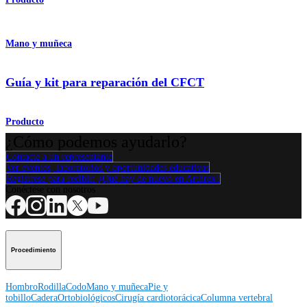
Mano y muñeca
Guía y kit para reparación del CFCT
Producto
¿Cómo podemos ayudarlo?
Contacte a un representante
Ver eventos, laboratorios y oportunidades educativas
Regístrese para recibir: ¿Qué hay de nuevo en Arthrex?
Conéctese con nosotros
Procedimiento
Hombro
Rodilla
Codo
Mano y muñeca
Pie y
tobillo
Cadera
Ortobiológicos
Cirugía cardiotorácica
Columna vertebral