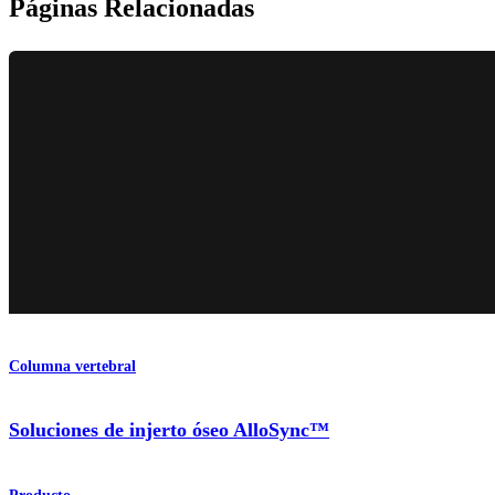
Páginas Relacionadas
Columna vertebral
Soluciones de injerto óseo AlloSync™