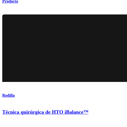
Producto
Rodilla
Técnica quirúrgica de HTO iBalance™