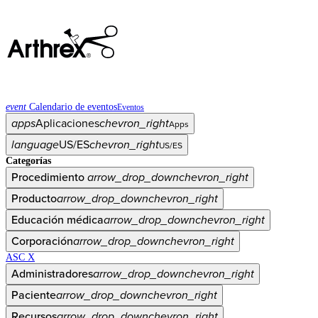
event
Calendario de eventos
Eventos
apps
Aplicaciones
chevron_right
Apps
language
US/ES
chevron_right
US/ES
Categorías
Procedimiento
arrow_drop_down
chevron_right
Producto
arrow_drop_down
chevron_right
Educación médica
arrow_drop_down
chevron_right
Corporación
arrow_drop_down
chevron_right
ASC X
Administradores
arrow_drop_down
chevron_right
Paciente
arrow_drop_down
chevron_right
Recursos
arrow_drop_down
chevron_right