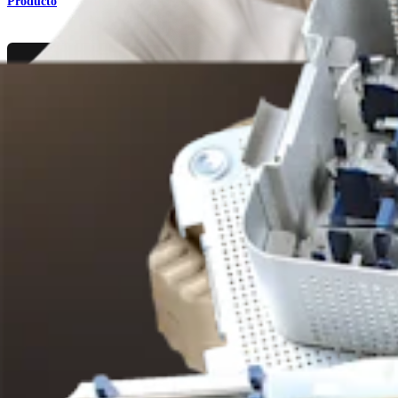
Producto
Ortobiología
Injertos óseos AlloSync™