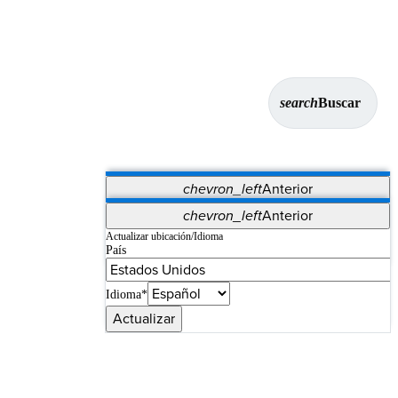
search
Buscar
chevron_left
Anterior
Aplicaciones
chevron_left
Anterior
Vet Systems
OrthoPedia Patient
SAP
Actualizar ubicación/Idioma
País
Supplier Portal
Synergy Imaging & Resection
Idioma*
Actualizar