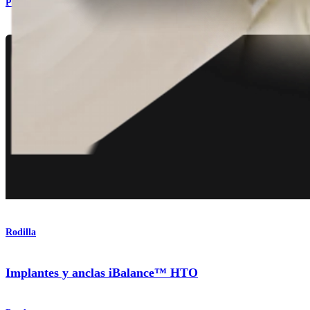
Producto
Rodilla
Implantes y anclas iBalance™ HTO