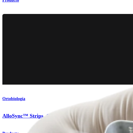
Producto
Ortobiología
AlloSync™ Strips, Chips, Fibers, and Cubes