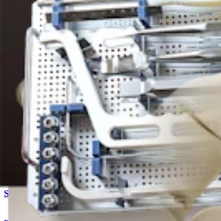
Producto
Cirugía cardiotorácica
Soluciones para injerto óseo