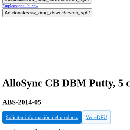
Empleos
open_in_new
Adicional
arrow_drop_down
chevron_right
AlloSync CB DBM Putty, 5 
ABS-2014-05
Solicitar información del producto
Ver eDFU