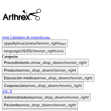
event
Calendario de eventos
Eventos
apps
Aplicaciones
chevron_right
Apps
language
US/ES
chevron_right
US/ES
Categorías
Procedimiento
arrow_drop_down
chevron_right
Producto
arrow_drop_down
chevron_right
Educación médica
arrow_drop_down
chevron_right
Corporación
arrow_drop_down
chevron_right
ASC X
Administradores
arrow_drop_down
chevron_right
Paciente
arrow_drop_down
chevron_right