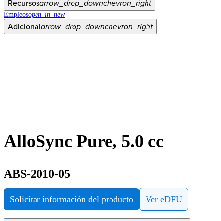
Recursos
arrow_drop_down
chevron_right
Empleos
open_in_new
Adicional
arrow_drop_down
chevron_right
AlloSync Pure, 5.0 cc
ABS-2010-05
Solicitar información del producto
Ver eDFU