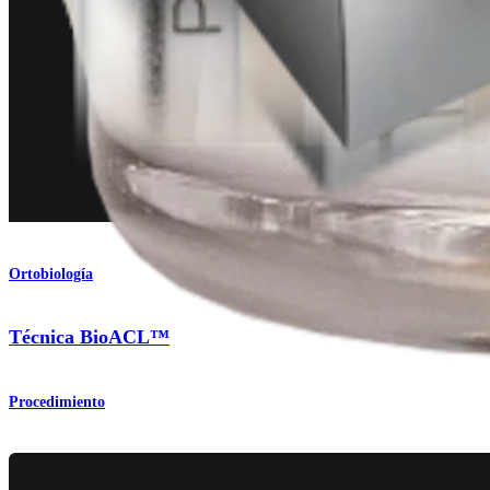
Ortobiología
Técnica BioACL™
Procedimiento