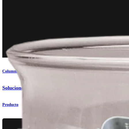
Columna vertebral
Soluciones de injerto óseo AlloSync™
Producto