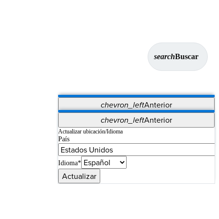
search
Buscar
chevron_left
Anterior
Aplicaciones
chevron_left
Anterior
Vet Systems
OrthoPedia Patient
SAP
Actualizar ubicación/Idioma
País
Supplier Portal
Synergy Imaging & Resection
Idioma*
Actualizar