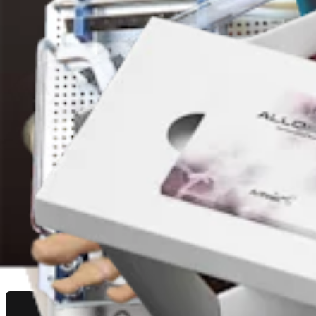
Ortobiología
Injertos óseos AlloSync™
Producto