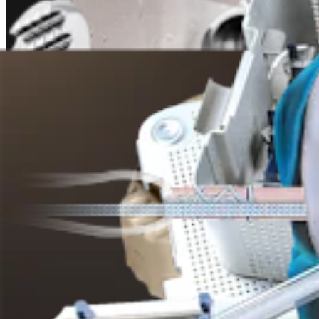
Ortobiología
AlloSync™ Pure Demineralized Bone Matrix
Producto