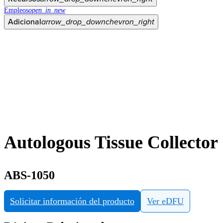
Empleos
open_in_new
Adicional
arrow_drop_down
chevron_right
Autologous Tissue Collector
ABS-1050
Solicitar información del producto
Ver eDFU