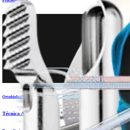
Procedimiento
Ortobiología
Técnica AutoCart™ para la cadera