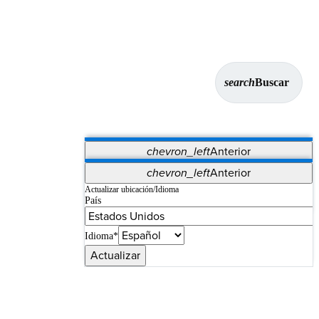
search
Buscar
chevron_left
Anterior
Aplicaciones
chevron_left
Anterior
Vet Systems
OrthoPedia Patient
SAP
Actualizar ubicación/Idioma
País
Supplier Portal
Synergy Imaging & Resection
Idioma*
Actualizar