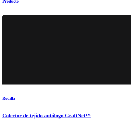
Producto
Rodilla
Colector de tejido autólogo GraftNet™