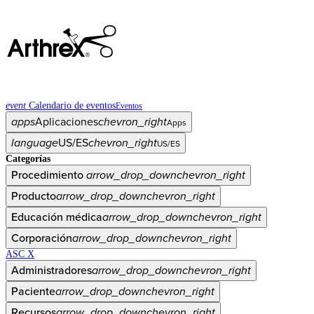
event
Calendario de eventos
Eventos
apps
Aplicaciones
chevron_right
Apps
language
US/ES
chevron_right
US/ES
Categorías
Procedimiento
arrow_drop_down
chevron_right
Producto
arrow_drop_down
chevron_right
Educación médica
arrow_drop_down
chevron_right
Corporación
arrow_drop_down
chevron_right
ASC X
Administradores
arrow_drop_down
chevron_right
Paciente
arrow_drop_down
chevron_right
Recursos
arrow_drop_down
chevron_right