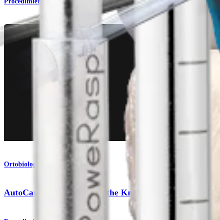
Procedimiento
Ortobiología
AutoCart™ Technique for the Knee