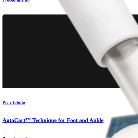
Procedimiento
Pie y tobillo
AutoCart™ Technique for Foot and Ankle