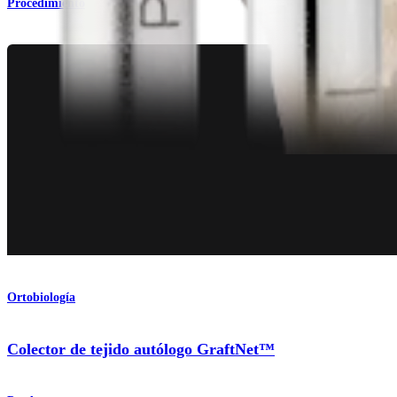
Procedimiento
Ortobiología
Colector de tejido autólogo GraftNet™