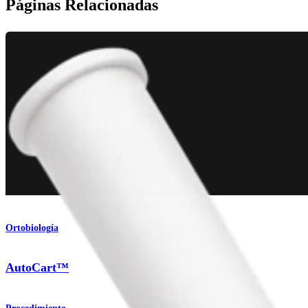
Páginas Relacionadas
Ortobiología
AutoCart™