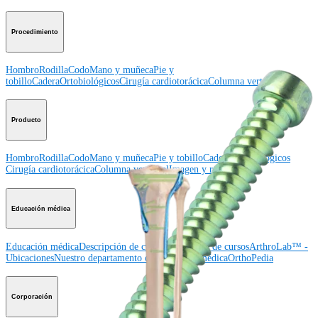
Procedimiento
Hombro
Rodilla
Codo
Mano y muñeca
Pie y
tobillo
Cadera
Ortobiológicos
Cirugía cardiotorácica
Columna vertebral
Producto
Hombro
Rodilla
Codo
Mano y muñeca
Pie y tobillo
Cadera
Ortobiológicos
Cirugía cardiotorácica
Columna vertebral
Imagen y resección
Educación médica
Educación médica
Descripción de cursos
Calendario de cursos
ArthroLab™ -
Ubicaciones
Nuestro departamento de educación médica
OrthoPedia
Corporación