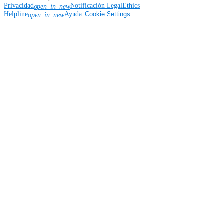
Privacidad
Notificación Legal
Ethics
open_in_new
Helpline
Ayuda
Cookie Settings
open_in_new