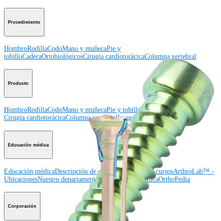
Procedimiento
Hombro
Rodilla
Codo
Mano y muñeca
Pie y
tobillo
Cadera
Ortobiológicos
Cirugía cardiotorácica
Columna vertebral
Producto
Hombro
Rodilla
Codo
Mano y muñeca
Pie y tobillo
Cadera
Ortobiológicos
Cirugía cardiotorácica
Columna vertebral
Imagen y resección
Educación médica
Educación médica
Descripción de cursos
Calendario de cursos
ArthroLab™ -
Ubicaciones
Nuestro departamento de educación médica
OrthoPedia
Corporación