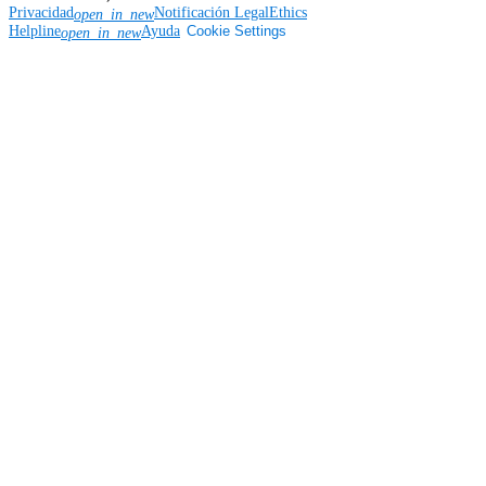
Privacidad
Notificación Legal
Ethics
open_in_new
Helpline
Ayuda
Cookie Settings
open_in_new