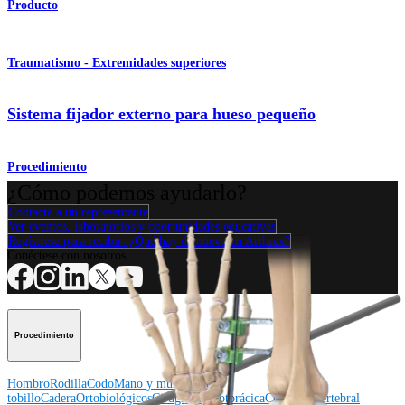
Producto
Traumatismo - Extremidades superiores
Sistema fijador externo para hueso pequeño
Procedimiento
¿Cómo podemos ayudarlo?
Contacte a un representante
Ver eventos, laboratorios y oportunidades educativas
Regístrese para recibir: ¿Qué hay de nuevo en Arthrex?
Conéctese con nosotros
Procedimiento
Hombro
Rodilla
Codo
Mano y muñeca
Pie y
tobillo
Cadera
Ortobiológicos
Cirugía cardiotorácica
Columna vertebral