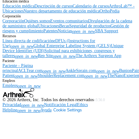
Educación médica
Educación médica
Descripción de cursos
Calendario de cursos
ArthroLab™ -
Ubicaciones
Nuestro departamento de educación médica
OrthoPedia
Corporación
Corporación
Quiénes somos
Eventos comunitarios
Divulgación de la cadena
de suministro global
Ubicaciones
Becas
Seguridad de productos
Gestión de
riesgos y cumplimiento
Patentes
Noticias
SBA Support
open_in_new
Recursos
Línea directa de codificación
eDFUs (Instructions for
Use)
Global Enterprise Labeling System (GELS)
Unique
open_in_new
Device Identifier (UDI)
Solicitud para exhibiciones, congresos y
talleres
Rep Site
The Arthrex Surgeon App
open_in_new
open_in_new
Paciente
Paciente - Página
principal
ACLTear.com
AnkleSprain.com
BunionPai
open_in_new
open_in_new
Patient
ShoulderReplacement.com
TheNanoExperie
open_in_new
open_in_new
Empleos
Empleos
open_in_new
©
2026
Arthrex, Inc. Todos los derechos reservados
v3.56.0
Privacidad
Notificación Legal
Ethics
open_in_new
Helpline
Ayuda
Cookie Settings
open_in_new