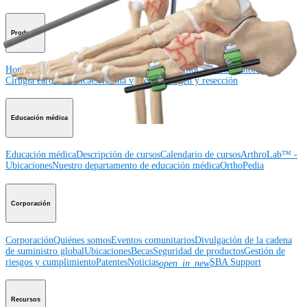
Producto
Hombro
Rodilla
Codo
Mano y muñeca
Pie y tobillo
Cadera
Ortobiológicos
Cirugía cardiotorácica
Columna vertebral
Imagen y resección
Educación médica
Educación médica
Descripción de cursos
Calendario de cursos
ArthroLab™ -
Ubicaciones
Nuestro departamento de educación médica
OrthoPedia
Corporación
Corporación
Quiénes somos
Eventos comunitarios
Divulgación de la cadena
de suministro global
Ubicaciones
Becas
Seguridad de productos
Gestión de
riesgos y cumplimiento
Patentes
Noticias
SBA Support
open_in_new
Recursos