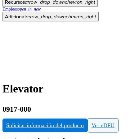
Recursos
arrow_drop_down
chevron_right
Empleos
open_in_new
Adicional
arrow_drop_down
chevron_right
Elevator
0917-000
Solicitar información del producto
Ver eDFU