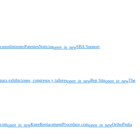
y cumplimiento
Patentes
Noticias
SBA Support
open_in_new
para exhibiciones, congresos y talleres
Rep Site
The
open_in_new
open_in_new
n.com
KneeReplacementProcedure.com
OrthoPedia
open_in_new
open_in_new