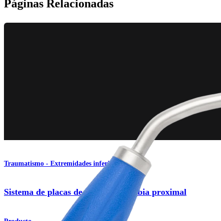
Páginas Relacionadas
Traumatismo - Extremidades inferiores
Sistema de placas de titanio para tibia proximal