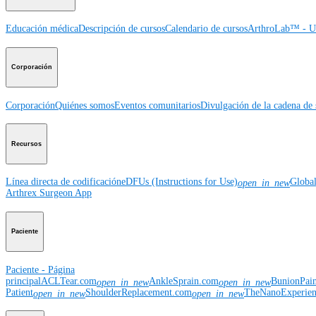
Educación médica
Descripción de cursos
Calendario de cursos
ArthroLab™ - Ub
Corporación
Corporación
Quiénes somos
Eventos comunitarios
Divulgación de la cadena de 
Recursos
Línea directa de codificación
eDFUs (Instructions for Use)
Globa
open_in_new
Arthrex Surgeon App
Paciente
Paciente - Página
principal
ACLTear.com
AnkleSprain.com
BunionPai
open_in_new
open_in_new
Patient
ShoulderReplacement.com
TheNanoExperie
open_in_new
open_in_new