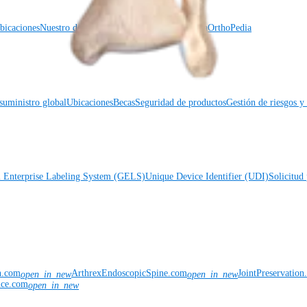
icaciones
Nuestro departamento de educación médica
OrthoPedia
suministro global
Ubicaciones
Becas
Seguridad de productos
Gestión de riesgos 
l Enterprise Labeling System (GELS)
Unique Device Identifier (UDI)
Solicitud 
n.com
ArthrexEndoscopicSpine.com
JointPreservatio
open_in_new
open_in_new
nce.com
open_in_new