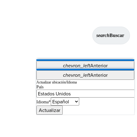
search
Buscar
chevron_left
Anterior
Aplicaciones
chevron_left
Anterior
Vet Systems
OrthoPedia Patient
SAP
Actualizar ubicación/Idioma
País
Supplier Portal
Synergy Imaging & Resection
Idioma*
Actualizar