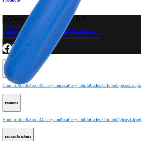
Producto
¿Cómo podemos ayudarlo?
Contacte a un representante
Ver eventos, laboratorios y oportunidades educativas
Regístrese para recibir: ¿Qué hay de nuevo en Arthrex?
Conéctese con nosotros
Procedimiento
Hombro
Rodilla
Codo
Mano y muñeca
Pie y tobillo
Cadera
Ortobiológicos
Cirugí
Producto
Hombro
Rodilla
Codo
Mano y muñeca
Pie y tobillo
Cadera
Ortobiológicos
Cirugí
Educación médica