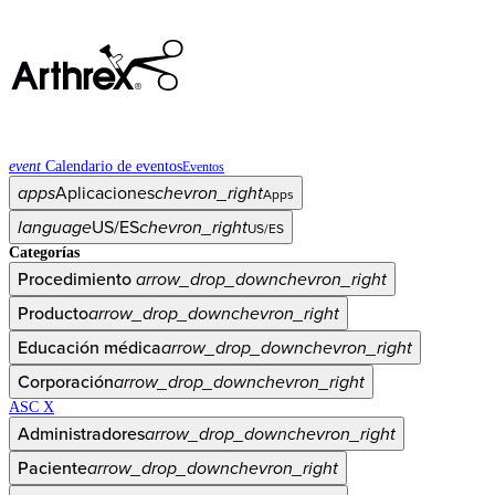
event
Calendario de eventos
Eventos
apps
Aplicaciones
chevron_right
Apps
language
US/ES
chevron_right
US/ES
Categorías
Procedimiento
arrow_drop_down
chevron_right
Producto
arrow_drop_down
chevron_right
Educación médica
arrow_drop_down
chevron_right
Corporación
arrow_drop_down
chevron_right
ASC X
Administradores
arrow_drop_down
chevron_right
Paciente
arrow_drop_down
chevron_right