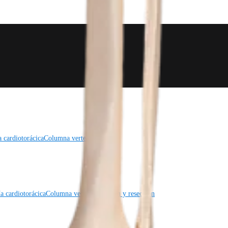
a cardiotorácica
Columna vertebral
a cardiotorácica
Columna vertebral
Imagen y resección