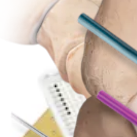
Fuß & Sprunggelenk
Chevron-Osteotomie
Operationsverfahren