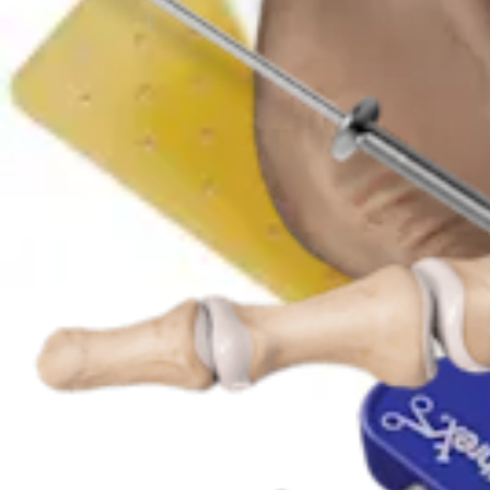
Fuß & Sprunggelenk
Cotton-Osteotomie
Operationsverfahren