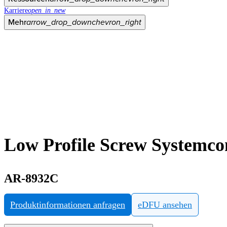
Karriere
open_in_new
Mehr
arrow_drop_down
chevron_right
Low Profile Screw Systemcont
AR-8932C
Produktinformationen anfragen
eDFU ansehen