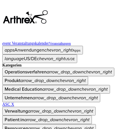
event
Veranstaltungskalender
Veranstaltungen
apps
Anwendungen
chevron_right
Apps
language
US/DE
chevron_right
US/DE
Kategorien
Operationsverfahren
arrow_drop_down
chevron_right
Produkt
arrow_drop_down
chevron_right
Medical Education
arrow_drop_down
chevron_right
Unternehmen
arrow_drop_down
chevron_right
ASC X
Verwaltung
arrow_drop_down
chevron_right
Patient:in
arrow_drop_down
chevron_right
Ressourcen
arrow_drop_down
chevron_right