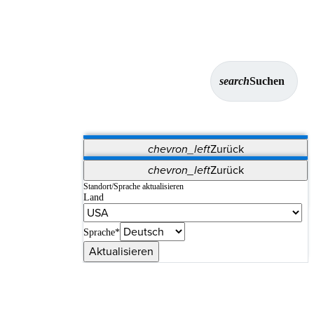
search
Suchen
chevron_left
Zurück
Anwendungen
chevron_left
Zurück
Vet Systems
OrthoPedia Patient
SAP
Standort/Sprache aktualisieren
Land
Supplier Portal
Synergy-Bildgebung und -Resektion
Sprache*
Aktualisieren