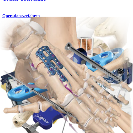
Operationsverfahren
Fuß & Sprunggelenk
MaxForce™ MTP-Platten
Produkt
Fuß & Sprunggelenk
Metatarsale Verkürzungsosteotomie
Operationsverfahren