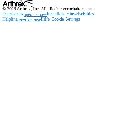
©
2026
Arthrex, Inc. Alle Rechte vorbehalten
v3.56.0
Datenschutz
Rechtliche Hinweise
Ethics
open_in_new
Helpline
Hilfe
Cookie Settings
open_in_new