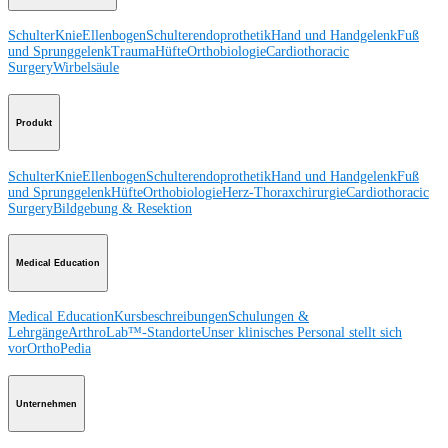
Schulter
Knie
Ellenbogen
Schulterendoprothetik
Hand und Handgelenk
Fuß
und Sprunggelenk
Trauma
Hüfte
Orthobiologie
Cardiothoracic
Surgery
Wirbelsäule
Produkt
Schulter
Knie
Ellenbogen
Schulterendoprothetik
Hand und Handgelenk
Fuß
und Sprunggelenk
Hüfte
Orthobiologie
Herz-Thoraxchirurgie
Cardiothoracic
Surgery
Bildgebung & Resektion
Medical Education
Medical Education
Kursbeschreibungen
Schulungen &
Lehrgänge
ArthroLab™-Standorte
Unser klinisches Personal stellt sich
vor
OrthoPedia
Unternehmen