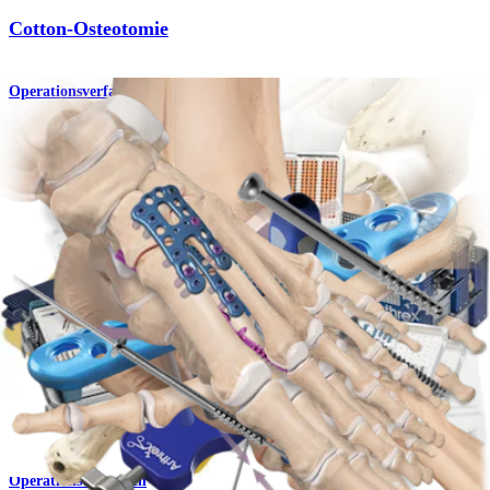
Cotton-Osteotomie
Operationsverfahren
Fuß & Sprunggelenk
MaxForce™ MTP-Platten
Produkt
Fuß & Sprunggelenk
Metatarsale Verkürzungsosteotomie
Operationsverfahren