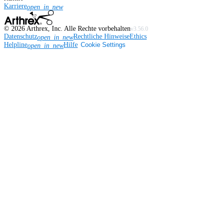
Karriere
open_in_new
©
2026
Arthrex, Inc. Alle Rechte vorbehalten
v3.56.0
Datenschutz
Rechtliche Hinweise
Ethics
open_in_new
Helpline
Hilfe
Cookie Settings
open_in_new