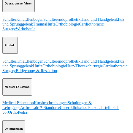
Operationsverfahren
Schulter
Knie
Ellenbogen
Schulterendoprothetik
Hand und Handgelenk
Fuß
und Sprunggelenk
Trauma
Hüfte
Orthobiologie
Cardiothoracic
Surgery
Wirbelsäule
Produkt
Schulter
Knie
Ellenbogen
Schulterendoprothetik
Hand und Handgelenk
Fuß
und Sprunggelenk
Hüfte
Orthobiologie
Herz-Thoraxchirurgie
Cardiothoracic
Surgery
Bildgebung & Resektion
Medical Education
Medical Education
Kursbeschreibungen
Schulungen &
Lehrgänge
ArthroLab™-Standorte
Unser klinisches Personal stellt sich
vor
OrthoPedia
Unternehmen