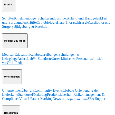
Produkt
Schulter
Knie
Ellenbogen
Schulterendoprothetik
Hand und Handgelenk
Fuß
und Sprunggelenk
Hüfte
Orthobiologie
Herz-Thoraxchirurgie
Cardiothoracic
Surgery
Bildgebung & Resektion
Medical Education
Medical Education
Kursbeschreibungen
Schulungen &
Lehrgänge
ArthroLab™-Standorte
Unser klinisches Personal stellt sich
vor
OrthoPedia
Unternehmen
Unternehmen
Über uns
Community Events
Globale Offenlegung der
Lieferkette
Standorte
Förderung
Produktsicherheit
Risikomanagement &
Compliance
Virtual Patent Marking
Newsroom
SBA Support
open_in_new
Ressourcen