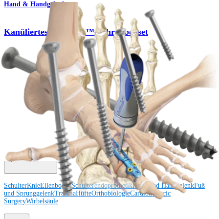
Hand & Handgelenk
Kanüliertes QuickFix™-Schraubenset
Produkt
Wie können wir Ihnen helfen?
Medizinproduktberater:in kontaktieren
Veranstaltungen, Lab-Vorführungen und Schulungsmöglichkeiten
ansehen
Unseren Newsletter abonnieren
Besuchen Sie uns
Operationsverfahren
Schulter
Knie
Ellenbogen
Schulterendoprothetik
Hand und Handgelenk
Fuß
und Sprunggelenk
Trauma
Hüfte
Orthobiologie
Cardiothoracic
Surgery
Wirbelsäule