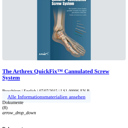
The Arthrex QuickFix™ Cannulated Screw
System
Broschüren | English | 07/07/2015 | LS1-00006-EN B
Alle Informationsmaterialien ansehen
Dokumente
(
8
)
arrow_drop_down