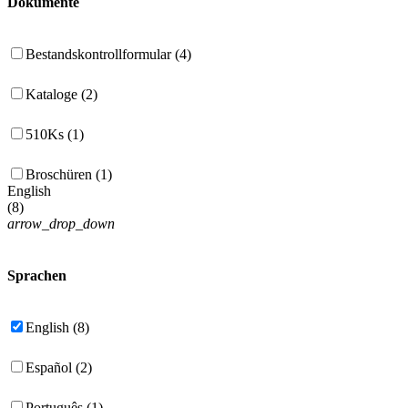
Dokumente
Bestandskontrollformular (4)
Kataloge (2)
510Ks (1)
Broschüren (1)
English
(
8
)
arrow_drop_down
Sprachen
English (8)
Español (2)
Português (1)