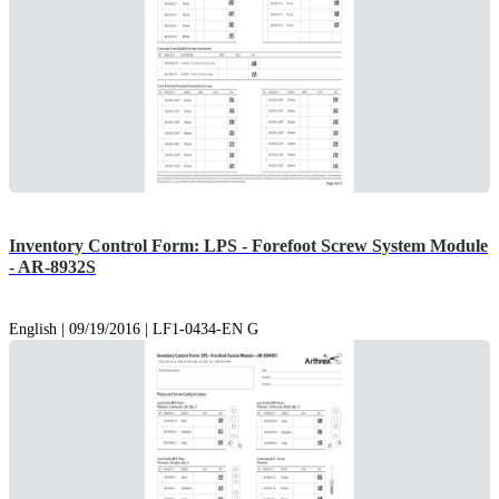
Inventory Control Form: LPS - Forefoot Screw System Module
- AR-8932S
English | 09/19/2016 | LF1-0434-EN G