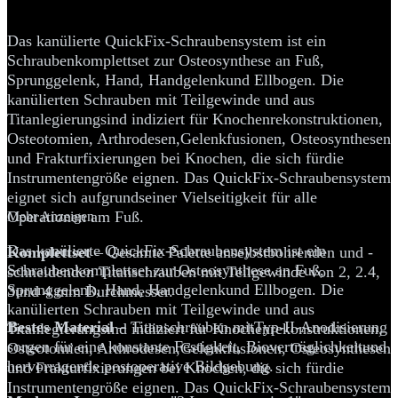
Schraubenset
Das kanülierte QuickFix-Schraubensystem ist ein
Schraubenkomplettset zur Osteosynthese an Fuß,
Sprunggelenk, Hand, Handgelenkund Ellbogen. Die
kanülierten Schrauben mit Teilgewinde und aus
Titanlegierungsind indiziert für Knochenrekonstruktionen,
Osteotomien, Arthrodesen,Gelenkfusionen, Osteosynthesen
und Frakturfixierungen bei Knochen, die sich fürdie
Instrumentengröße eignen. Das QuickFix-Schraubensystem
eignet sich aufgrundseiner Vielseitigkeit für alle
Operationen am Fuß.
Mehr Anzeigen
Das kanülierte QuickFix-Schraubensystem ist ein
Komplettset
– Gesamte Palette anselbstbohrenden und -
Schraubenkomplettset zur Osteosynthese an Fuß,
schneidenden Titanschrauben mit Teilgewinde von 2, 2.4,
Sprunggelenk, Hand, Handgelenkund Ellbogen. Die
3und 4 mm Durchmesser.
kanülierten Schrauben mit Teilgewinde und aus
Bestes Material
– Titanschrauben mitTyp-II-Anodisierung
Titanlegierungsind indiziert für Knochenrekonstruktionen,
sorgen für eine konstante Festigkeit, Bioverträglichkeitund
Osteotomien, Arthrodesen,Gelenkfusionen, Osteosynthesen
hervorragende postoperative Bildgebung.
und Frakturfixierungen bei Knochen, die sich fürdie
Instrumentengröße eignen. Das QuickFix-Schraubensystem