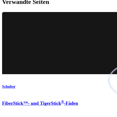
Verwandte Seiten
Schulter
®
FiberStick™- und TigerStick
-Fäden