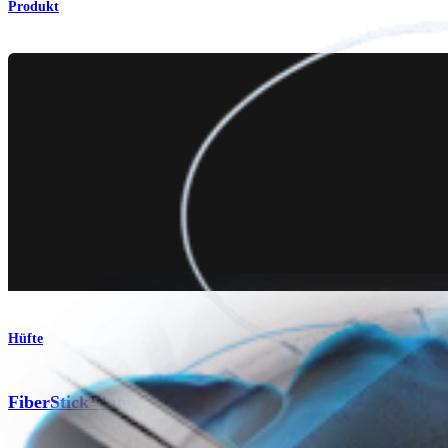
Produkt
Hüfte
®
FiberStick™ und TigerStick