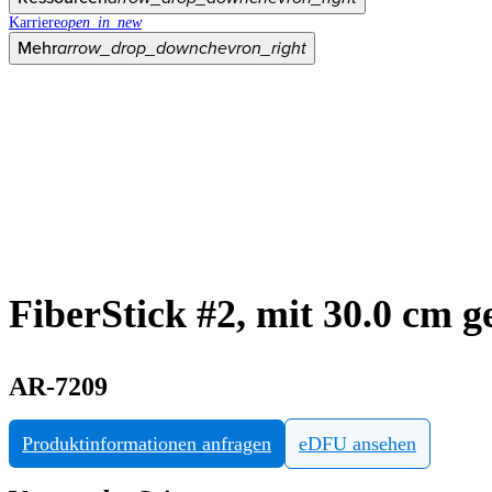
Karriere
open_in_new
Mehr
arrow_drop_down
chevron_right
FiberStick #2, mit 30.0 cm g
AR-7209
Produktinformationen anfragen
eDFU ansehen