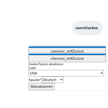
search
Suchen
chevron_left
Zurück
Anwendungen
chevron_left
Zurück
Vet Systems
OrthoPedia Patient
SAP
Standort/Sprache aktualisieren
Land
Supplier Portal
Synergy-Bildgebung und -Resektion
Sprache*
Aktualisieren