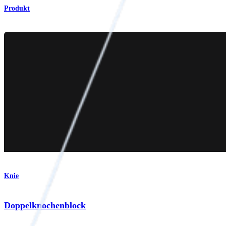
Produkt
Knie
Doppelknochenblock