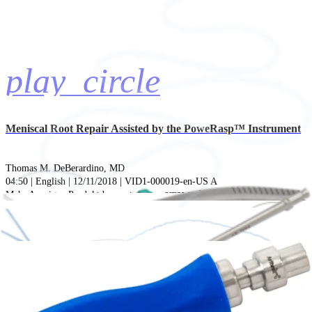
play_circle
Meniscal Root Repair Assisted by the PoweRasp™ Instrument
Thomas M. DeBerardino, MD
04:50 | English | 12/11/2018 | VID1-000019-en-US A
arrow_drop_down
Mehr Anzeigen Produktdemonstrationen
SpeedPearls (2)
hide_image