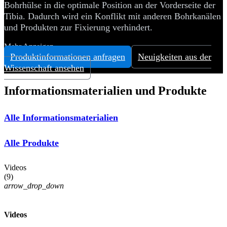
Bohrhülse in die optimale Position an der Vorderseite der
Tibia. Dadurch wird ein Konflikt mit anderen Bohrkanälen
und Produkten zur Fixierung verhindert.
Mehr Anzeigen
Produktinformationen anfragen
Neuigkeiten aus der
Wissenschaft ansehen
Informationsmaterialien und Produkte
Alle Informationsmaterialien
Alle Produkte
Videos
(
9
)
arrow_drop_down
Videos