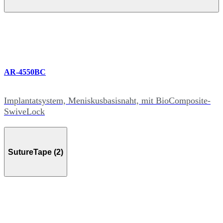
AR-4550BC
Implantatsystem, Meniskusbasisnaht, mit BioComposite-
SwiveLock
SutureTape (2)