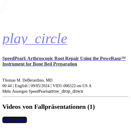
play_circle
SpeedPearl: Arthroscopic Root Repair Using the PoweRasp™
Instrument for Bone Bed Preparation
Thomas M. DeBerardino, MD
00:44 | English | 09/05/2024 | VID1-006522-en-US A
arrow_drop_down
Mehr Anzeigen SpeedPearls
Videos von Fallpräsentationen (1)
hide_image