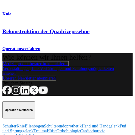
Knie
Rekonstruktion der Quadrizepssehne
Operationsverfahren
Wie können wir Ihnen helfen?
Medizinproduktberater:in kontaktieren
Veranstaltungen, Lab-Vorführungen und Schulungsmöglichkeiten
ansehen
Unseren Newsletter abonnieren
Besuchen Sie uns
Operationsverfahren
Schulter
Knie
Ellenbogen
Schulterendoprothetik
Hand und Handgelenk
Fuß
und Sprunggelenk
Trauma
Hüfte
Orthobiologie
Cardiothoracic