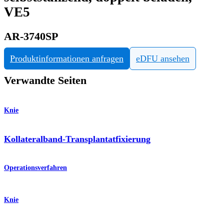
VE5
AR-3740SP
Produktinformationen anfragen
eDFU ansehen
Verwandte Seiten
Knie
Kollateralband-Transplantatfixierung
Operationsverfahren
Knie