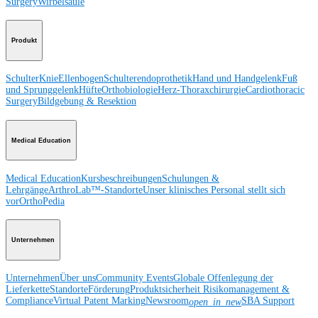
Surgery
Wirbelsäule
Produkt
Schulter
Knie
Ellenbogen
Schulterendoprothetik
Hand und Handgelenk
Fuß
und Sprunggelenk
Hüfte
Orthobiologie
Herz-Thoraxchirurgie
Cardiothoracic
Surgery
Bildgebung & Resektion
Medical Education
Medical Education
Kursbeschreibungen
Schulungen &
Lehrgänge
ArthroLab™-Standorte
Unser klinisches Personal stellt sich
vor
OrthoPedia
Unternehmen
Unternehmen
Über uns
Community Events
Globale Offenlegung der
Lieferkette
Standorte
Förderung
Produktsicherheit
Risikomanagement &
Compliance
Virtual Patent Marking
Newsroom
SBA Support
open_in_new