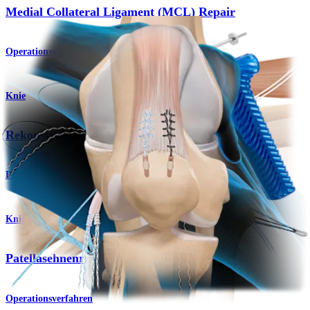
Medial Collateral Ligament (MCL) Repair
Operationsverfahren
Knie
Rekonstruktion des Lig. patellofemorale mediale
Produkt
Knie
Patellasehnenrekonstruktion
Operationsverfahren