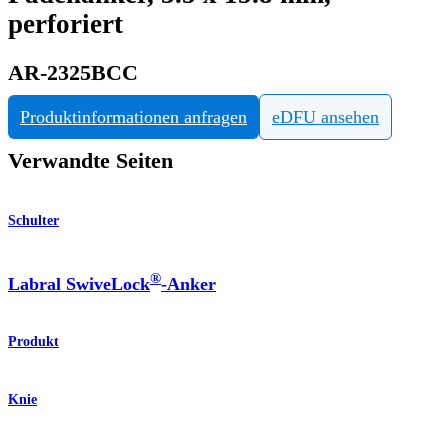
perforiert
AR-2325BCC
Produktinformationen anfragen
eDFU ansehen
Verwandte Seiten
Schulter
®
Labral SwiveLock
-Anker
Produkt
Knie