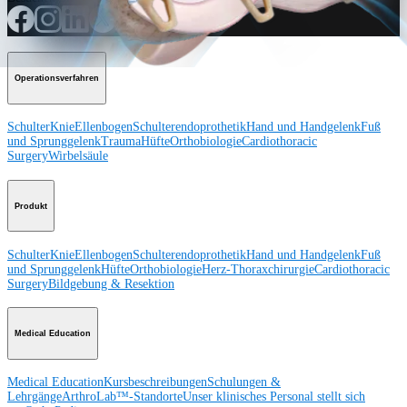
Operationsverfahren
Schulter
Knie
Ellenbogen
Schulterendoprothetik
Hand und Handgelenk
Fuß
und Sprunggelenk
Trauma
Hüfte
Orthobiologie
Cardiothoracic
Surgery
Wirbelsäule
Produkt
Schulter
Knie
Ellenbogen
Schulterendoprothetik
Hand und Handgelenk
Fuß
und Sprunggelenk
Hüfte
Orthobiologie
Herz-Thoraxchirurgie
Cardiothoracic
Surgery
Bildgebung & Resektion
Medical Education
Medical Education
Kursbeschreibungen
Schulungen &
Lehrgänge
ArthroLab™-Standorte
Unser klinisches Personal stellt sich