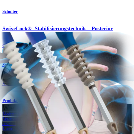
Schulter
SwiveLock® -Stabilisierungstechnik – Posterior
Operationsverfahren
Schulter
®
SwiveLock
C-Anker
Produkt
Wie können wir Ihnen helfen?
Medizinproduktberater:in kontaktieren
Veranstaltungen, Lab-Vorführungen und Schulungsmöglichkeiten
ansehen
Unseren Newsletter abonnieren
Besuchen Sie uns