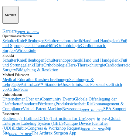
Karriere
Karriere
open_in_new
Operationsverfahren
Schulter
Knie
Ellenbogen
Schulterendoprothetik
Hand und Handgelenk
Fuß
und Sprunggelenk
Trauma
Hüfte
Orthobiologie
Cardiothoracic
Surgery
Wirbelsäule
Produkt
Schulter
Knie
Ellenbogen
Schulterendoprothetik
Hand und Handgelenk
Fuß
und Sprunggelenk
Hüfte
Orthobiologie
Herz-Thoraxchirurgie
Cardiothoracic
Surgery
Bildgebung & Resektion
Medical Education
Medical Education
Kursbeschreibungen
Schulungen &
Lehrgänge
ArthroLab™-Standorte
Unser klinisches Personal stellt sich
vor
OrthoPedia
Unternehmen
Unternehmen
Über uns
Community Events
Globale Offenlegung der
Lieferkette
Standorte
Förderung
Produktsicherheit
Risikomanagement &
Compliance
Virtual Patent Marking
Newsroom
SBA Support
open_in_new
Ressourcen
Kodierungs-Hotline
eDFUs (Instructions for Use)
Global
open_in_new
Enterprise Labeling System (GELS)
Unique Device Identifier
(UDI)
Exhibit-Congress & Workshop Requests
Rep
open_in_new
Site
The Arthrex Surgeon App
open_in_new